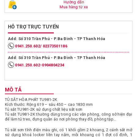
Hướng dẫn
Mua hàng từ xa
HỖ TRỢ TRỰC TUYẾN
Add: Số 310 Trần Phú - P.Ba Đình - TP Thanh Hóa
0941.250.602/ 02373501186
Add: Số 310 Trần Phú - P.Ba Đình - TP Thanh Hóa
0941.250.602-0904804234
MÔ TẢ
TỦ SẮT HÒA PHÁT TU981-2K
Kích thước: Rộng 619 – sâu 450 – cao 1830 mm
Tủ sắt TU981-2K sử dụng chất liệu sắt sơn
Tủ sắt TU981-2K thường dùng trong các văn phòng, công sở hiện đại
để làm tủ treo, đựng quần áo nơi phòng thay đồ, phòng tập…
Tủ sắt sơn tĩnh điện màu ghi, có 1 khối gồm 2 khoang, 2 cánh sắt mở
sử dụng khoá locker liền tay nắm, mỗi khoang có 1 đợt cố định, 1