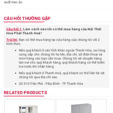
suốt treo áo.
CÂU HỎI THƯỜNG GẶP
Câu hỏi 1:
Làm cách nào tôi có thể mua hàng của Nội Thất
Hoà Phát Thanh Hoá
?
Trả lời:
Bạn có thể mua hàng tại cửa hàng của chúng tôi với 2
hình thức:
Nếu quý khách ở các tỉnh khác ngoài Thanh Hóa, vui lòng
cung cấp cho chúng tôi họ tên, địa chỉ, số điện thoại và
món hàng các bạn cần mua. Chúng tôi sẽ chuyển hàng
tận nơi cho quý khách hàng, quý khách hàng có thể kiểm
tra trước khi nhận hàng
Nếu quý khách ở Thanh Hoá, quý khách có thể liên hệ với
chúng tôi qua địa chỉ sau
Số 310 Trần Phú - P.Ba Đình - TP Thanh Hóa
Câu hỏi 2:
Tôi ở xa chuyển phát nhanh như vậy vậy có an toàn
RELATED PRODUCTS
không, có sợ khi nhận hàng không đúng với mô tả trên website
không?
Trả lời:
Bạn có quyền được yên tâm khi mua hàng tại cửa hàng
chúng tôi vì một số lý do: