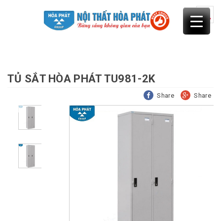
Skip
to
content
TỦ SẮT HÒA PHÁT TU981-2K
Share
Share
Previous