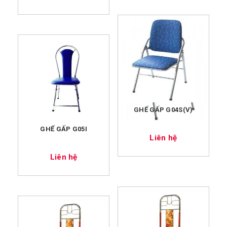
GHẾ GẤP G04S(V)
GHẾ GẤP G05I
Liên hệ
Liên hệ