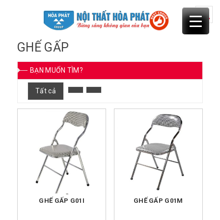
Skip
to
content
GHẾ GẤP
BẠN MUỐN TÌM?
Tất cả
GHẾ GẤP G01I
GHẾ GẤP G01M