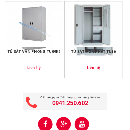
Miễn phí vận chuyển nội thành Thanh Hóa với đơn hàng
>200k.
Với đơn hàng <=200k, chúng tôi tính phí vận chuyển cho
mỗi đơn hàng là 20k.
TỦ SẮT VĂN PHÒNG TU09K2
TỦ SẮT HÒA PHÁT TU16
Liên hệ
Liên hệ
Đặt hàng qua điện thoại, giao hàng tận nhà
0941.250.602