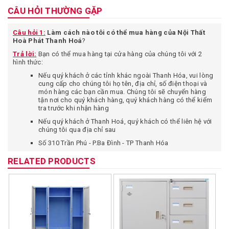
CÂU HỎI THƯỜNG GẶP
Câu hỏi 1:
Làm cách nào tôi có thể mua hàng của Nội Thất
Hoà Phát Thanh Hoá
?
Trả lời:
Bạn có thể mua hàng tại cửa hàng của chúng tôi với 2
hình thức:
Nếu quý khách ở các tỉnh khác ngoài Thanh Hóa, vui lòng
cung cấp cho chúng tôi họ tên, địa chỉ, số điện thoại và
món hàng các bạn cần mua. Chúng tôi sẽ chuyển hàng
tận nơi cho quý khách hàng, quý khách hàng có thể kiểm
tra trước khi nhận hàng
Nếu quý khách ở Thanh Hoá, quý khách có thể liên hệ với
chúng tôi qua địa chỉ sau
Số 310 Trần Phú - P.Ba Đình - TP Thanh Hóa
Câu hỏi 2:
Tôi ở xa chuyển phát nhanh như vậy vậy có an toàn
RELATED PRODUCTS
không, có sợ khi nhận hàng không đúng với mô tả trên website
không?
Trả lời:
Bạn có quyền được yên tâm khi mua hàng tại cửa hàng
chúng tôi vì một số lý do:
Bạn chỉ thanh toán tiền sau khi đã kiểm tra hàng thật kỹ,
yêu cầu nhân viên chuyển phát nhanh cho kiểm tra hàng.
Chúng tôi cam kết bán hàng đúng theo mô tả trên web,