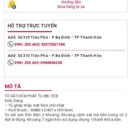
Hướng dẫn
Mua hàng từ xa
HỖ TRỢ TRỰC TUYẾN
Add: Số 310 Trần Phú - P.Ba Đình - TP Thanh Hóa
0941.250.602/ 02373501186
Add: Số 310 Trần Phú - P.Ba Đình - TP Thanh Hóa
0941.250.602-0904804234
MÔ TẢ
TỦ SẮT HÒA PHÁT TU 88/ 7DB
Kiểu Dáng
– Tủ ghép thấp mặt hình chữ nhật
– Kích thước : W880 x D407 x H915mm
Tủ sắt sơn tĩnh điện 2 khoang: Khoang cánh sắt mở bên trong có 2
đợt di động. Khoang 7 ngăn kéo sử dụng chung 1 thanh khóa dàn.