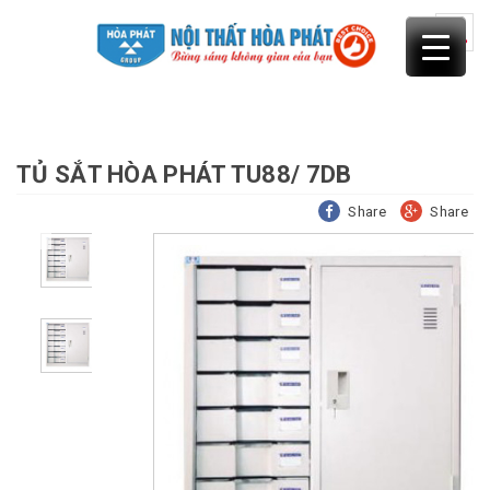
Skip
to
content
TỦ SẮT HÒA PHÁT TU88/ 7DB
Share
Share
Previous