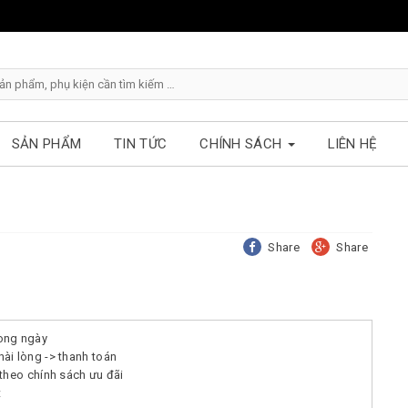
SẢN PHẨM
TIN TỨC
CHÍNH SÁCH
LIÊN HỆ
Share
Share
ong ngày
ài lòng -> thanh toán
theo chính sách ưu đãi
t