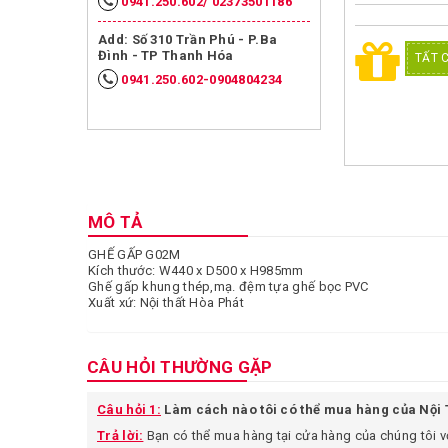
Bàn ghế cafe- Khách
0941.250.602/ 02373501186
sạn – Quán ăn nhanh
Add: Số 310 Trần Phú - P.Ba
Đình - TP Thanh Hóa
TẤT 
Bàn ghế sofa văn phòng
0941.250.602-0904804234
& gia đình
Hộc và tủ phụ gỗ công
nghiệp
Nội thất gia dụng
MÔ TẢ
Két bạc
GHẾ GẤP G02M
Nội thất y tế
Kích thước: W440 x D500 x H985mm
Ghế gấp khung thép,mạ. đệm tựa ghế bọc PVC
Xuất xứ: Nội thất Hòa Phát
Nội thất công trình
Nội thất trường học
CÂU HỎI THƯỜNG GẶP
Vách ngăn văn phòng
Câu hỏi 1:
Làm cách nào tôi có thể mua hàng của Nội
Trả lời:
Bạn có thể mua hàng tại cửa hàng của chúng tôi vớ