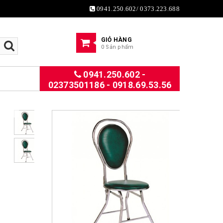
0941.250.602/ 0373.223.688
GIỎ HÀNG
0 Sản phẩm
0941.250.602 -
02373501186 - 0918.69.53.56
Previous