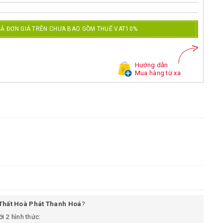
CẢ ĐƠN GIÁ TRÊN CHƯA BAO GỒM THUẾ VAT10%
Hướng dẫn
Mua hàng từ xa
 Thất Hoà Phát Thanh Hoá
?
i 2 hình thức: