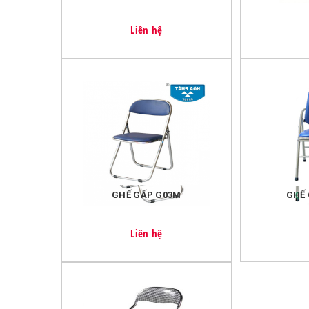
Câu hỏi 4:
Cửa hàng có ship hàng trong Thanh Hóa không
Liên hệ
Trả lời:
Chúng tôi có nhận ship hàng trong Thanh Hóa như
Miễn phí vận chuyển nội thành Thanh Hóa với đơn
Với đơn hàng <=200k, chúng tôi tính phí vận chuyể
GHẾ GẤP G03M
GHẾ 
Liên hệ