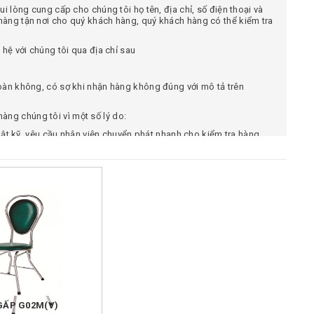
i lòng cung cấp cho chúng tôi họ tên, địa chỉ, số điện thoại và
àng tận nơi cho quý khách hàng, quý khách hàng có thể kiểm tra
hệ với chúng tôi qua địa chỉ sau
oàn không, có sợ khi nhận hàng không đúng với mô tả trên
ng chúng tôi vì một số lý do:
thật kỹ, yêu cầu nhân viên chuyển phát nhanh cho kiểm tra hàng.
 web, hình ảnh sản phẩm giao cho quý khách hàng giống hình ảnh
chối nhận hàng nếu hàng chuyển đến không đúng như mô tả.
đầu của chúng tôi đối với khách hàng.
 cách sau:
41.250.602
để được tư vấn về sản phẩm và đặt hàng trực tiếp.
chúng tôi, điền đầy đủ thông tin chúng tôi sẽ liên hệ lại quý
Zalo, Viber, Wechat, Whatapp qua số điện thoại:
0941.250.602 &
GẤP G02M(V)
 để được hưởng 1 số ưu đãi: