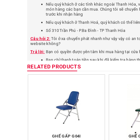
Nếu quý khách ở các tỉnh khác ngoài Thanh Hóa, vu
món hàng các bạn cần mua. Chúng tôi sẽ chuyển h
trước khi nhận hàng
Nếu quý khách ở Thanh Hoá, quý khách có thể liên 
Số 310 Trần Phú - P.Ba Đình - TP Thanh Hóa
Câu hỏi 2:
Tôi ở xa chuyển phát nhanh như vậy vậy có an t
website không?
Trả lời:
Bạn có quyền được yên tâm khi mua hàng tại cửa hà
Bạn chỉ thanh toán tiền sau khi đã kiểm tra hàng 
RELATED PRODUCTS
Chúng tôi cam kết bán hàng đúng theo mô tả trên
SP quảng cáo trên website. Quý khách có thể từ 
Chính hãng – Uy tín – Giá rẻ luôn là ưu tiên hàng 
Câu hỏi 3:
Làm sao tôi có thể đặt hàng?
Trả lời:
Bạn có thể đặt hàng tại shop chúng tôi bằng 1 số
Bạn có thể gọi trực tiếp đến cửa hàng qua SĐT:
09
Bạn có thể Click vào nút ĐẶT MUA trên website của 
khách.
Quý khách hàng có thể liên hệ với chúng tôi qua: 
0904804234
để được tư vấn và đặt hàng.
GHẾ GẤP G04I
GHẾ 
Quý khách có thể đặt hàng qua fanpage của shop