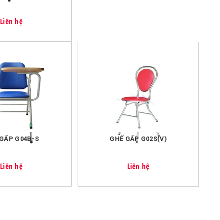
 ?
Liên hệ
 sau:
 hàng >200k.
n cho mỗi đơn hàng là 20k.
GẤP G04B-S
GHẾ GẤP G02S(V)
Liên hệ
Liên hệ