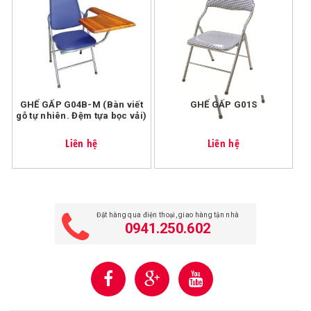
Với đơn hàng <=200k, chúng tôi tính phí vận chuyển cho
mỗi đơn hàng là 20k.
GHẾ GẤP G04B-M (Bàn viết
GHẾ GẤP G01S
gỗ tự nhiên. Đệm tựa bọc vải)
Liên hệ
Liên hệ
Đặt hàng qua điện thoại, giao hàng tận nhà
0941.250.602