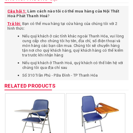
Câu hỏi 1:
Làm cách nào tôi có thể mua hàng của Nội Thất
Hoà Phát Thanh Hoá
?
Trả lời:
Bạn có thể mua hàng tại cửa hàng của chúng tôi với 2
hình thức:
Nếu quý khách ở các tỉnh khác ngoài Thanh Hóa, vui lòng
cung cấp cho chúng tôi họ tên, địa chỉ, số điện thoại và
món hàng các bạn cần mua. Chúng tôi sẽ chuyển hàng
tận nơi cho quý khách hàng, quý khách hàng có thể kiểm
tra trước khi nhận hàng
Nếu quý khách ở Thanh Hoá, quý khách có thể liên hệ với
chúng tôi qua địa chỉ sau
Số 310 Trần Phú - P.Ba Đình - TP Thanh Hóa
Câu hỏi 2:
Tôi ở xa chuyển phát nhanh như vậy vậy có an toàn
RELATED PRODUCTS
không, có sợ khi nhận hàng không đúng với mô tả trên website
không?
Trả lời:
Bạn có quyền được yên tâm khi mua hàng tại cửa hàng
chúng tôi vì một số lý do:
Bạn chỉ thanh toán tiền sau khi đã kiểm tra hàng thật kỹ,
yêu cầu nhân viên chuyển phát nhanh cho kiểm tra hàng.
Chúng tôi cam kết bán hàng đúng theo mô tả trên web,
hình ảnh sản phẩm giao cho quý khách hàng giống hình