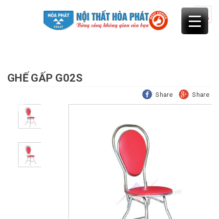
Skip
to
content
GHẾ GẤP G02S
Share
Share
Previous