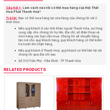
Câu hỏi 1:
Làm cách nào tôi có thể mua hàng của Nội Thất
Hoà Phát Thanh Hoá
?
Trả lời:
Bạn có thể mua hàng tại cửa hàng của chúng tôi với 2
hình thức:
Nếu quý khách ở các tỉnh khác ngoài Thanh Hóa, vui lòng
cung cấp cho chúng tôi họ tên, địa chỉ, số điện thoại và
món hàng các bạn cần mua. Chúng tôi sẽ chuyển hàng
tận nơi cho quý khách hàng, quý khách hàng có thể kiểm
tra trước khi nhận hàng
Nếu quý khách ở Thanh Hoá, quý khách có thể liên hệ với
chúng tôi qua địa chỉ sau
Số 310 Trần Phú - P.Ba Đình - TP Thanh Hóa
Câu hỏi 2:
Tôi ở xa chuyển phát nhanh như vậy vậy có an toàn
RELATED PRODUCTS
không, có sợ khi nhận hàng không đúng với mô tả trên website
không?
Trả lời:
Bạn có quyền được yên tâm khi mua hàng tại cửa hàng
chúng tôi vì một số lý do:
Bạn chỉ thanh toán tiền sau khi đã kiểm tra hàng thật kỹ,
yêu cầu nhân viên chuyển phát nhanh cho kiểm tra hàng.
Chúng tôi cam kết bán hàng đúng theo mô tả trên web,
hình ảnh sản phẩm giao cho quý khách hàng giống hình
ảnh SP quảng cáo trên website. Quý khách có thể từ chối