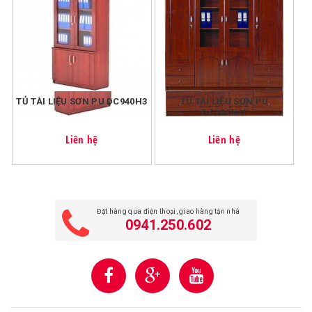
Với đơn hàng <=200k, chúng tôi tính phí vận chuyển cho
mỗi đơn hàng là 20k.
TỦ TÀI LIỆU SƠN PU DC940H3
TỦ TÀI LIỆU SƠN PU
DC1840H1
Liên hệ
Liên hệ
Đặt hàng qua điện thoại, giao hàng tận nhà
0941.250.602