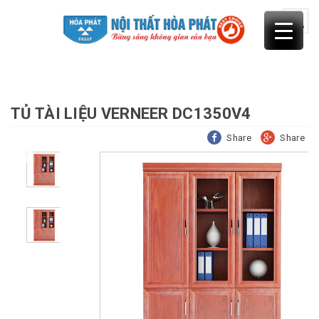
Skip
to
content
TỦ TÀI LIỆU VERNEER DC1350V4
Share
Share
Previous