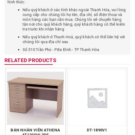
hình thức:
Nếu quý khách ở các tỉnh khác ngoài Thanh Hóa, vui lòng
cung cấp cho chúng tôi họ tên, địa chỉ, số điện thoại và
món hàng các bạn cần mua. Chúng tôi sẽ chuyển hàng
tận nơi cho quý khách hàng, quý khách hàng có thể kiểm
tra trước khi nhận hàng
Nếu quý khách ở Thanh Hoá, quý khách có thể liên hệ với
chúng tôi qua địa chỉ sau
Số 310 Trần Phú - P.Ba Đình - TP Thanh Hóa
Câu hỏi 2:
Tôi ở xa chuyển phát nhanh như vậy vậy có an toàn
RELATED PRODUCTS
không, có sợ khi nhận hàng không đúng với mô tả trên website
không?
Trả lời:
Bạn có quyền được yên tâm khi mua hàng tại cửa hàng
chúng tôi vì một số lý do:
Bạn chỉ thanh toán tiền sau khi đã kiểm tra hàng thật kỹ,
yêu cầu nhân viên chuyển phát nhanh cho kiểm tra hàng.
Chúng tôi cam kết bán hàng đúng theo mô tả trên web,
hình ảnh sản phẩm giao cho quý khách hàng giống hình
ảnh SP quảng cáo trên website. Quý khách có thể từ chối
nhận hàng nếu hàng chuyển đến không đúng như mô tả.
Chính hãng – Uy tín – Giá rẻ luôn là ưu tiên hàng đầu của
chúng tôi đối với khách hàng.
BÀN NHÂN VIÊN ATHENA
DT-1890V1
AT120SHL3DF