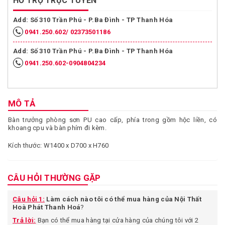
HỖ TRỢ TRỰC TUYẾN
Add: Số 310 Trần Phú - P.Ba Đình - TP Thanh Hóa
0941.250.602/ 02373501186
Add: Số 310 Trần Phú - P.Ba Đình - TP Thanh Hóa
0941.250.602-0904804234
MÔ TẢ
Bàn trưởng phòng sơn PU cao cấp, phía trong gồm hộc liền, có
khoang cpu và bàn phím đi kèm.
Kích thước: W1400 x D700 x H760
CÂU HỎI THƯỜNG GẶP
Câu hỏi 1:
Làm cách nào tôi có thể mua hàng của Nội Thất
Hoà Phát Thanh Hoá
?
Trả lời:
Bạn có thể mua hàng tại cửa hàng của chúng tôi với 2