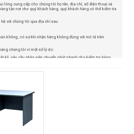
i lòng cung cấp cho chúng tôi họ tên, địa chỉ, số điện thoại và
àng tận nơi cho quý khách hàng, quý khách hàng có thể kiểm tra
hệ với chúng tôi qua địa chỉ sau
oàn không, có sợ khi nhận hàng không đúng với mô tả trên
ng chúng tôi vì một số lý do:
thật kỹ, yêu cầu nhân viên chuyển phát nhanh cho kiểm tra hàng.
 web, hình ảnh sản phẩm giao cho quý khách hàng giống hình ảnh
chối nhận hàng nếu hàng chuyển đến không đúng như mô tả.
đầu của chúng tôi đối với khách hàng.
 cách sau:
41.250.602
để được tư vấn về sản phẩm và đặt hàng trực tiếp.
chúng tôi, điền đầy đủ thông tin chúng tôi sẽ liên hệ lại quý
Zalo, Viber, Wechat, Whatapp qua số điện thoại:
0941.250.602 &
 để được hưởng 1 số ưu đãi: