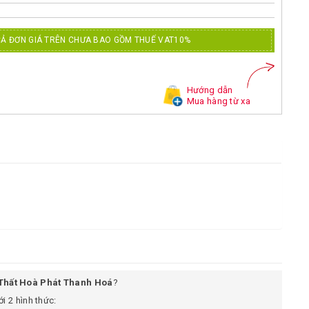
CẢ ĐƠN GIÁ TRÊN CHƯA BAO GỒM THUẾ VAT10%
Hướng dẫn
Mua hàng từ xa
 Thất Hoà Phát Thanh Hoá
?
i 2 hình thức: