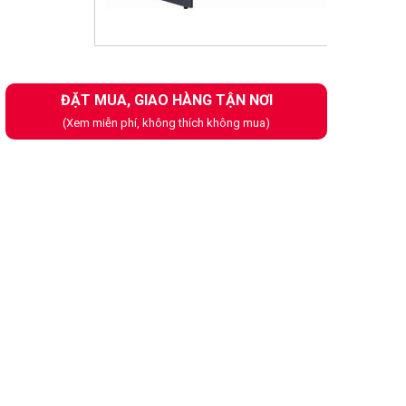
Next
ĐẶT MUA, GIAO HÀNG TẬN NƠI
(Xem miễn phí, không thích không mua)