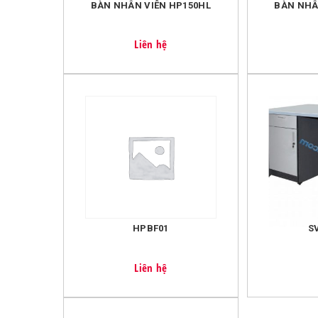
BÀN NHÂN VIÊN HP150HL
BÀN NHÂ
Câu hỏi 4:
Cửa hàng có ship hàng trong Thanh Hóa không
Trả lời:
Chúng tôi có nhận ship hàng trong Thanh Hóa như
Liên hệ
Miễn phí vận chuyển nội thành Thanh Hóa với đơn
Với đơn hàng <=200k, chúng tôi tính phí vận chuyể
HPBF01
S
Liên hệ