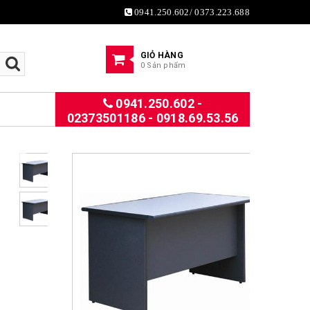
0941.250.602/ 0373.223.688
GIỎ HÀNG
0 Sản phẩm
0941.250.602 -
02373501186 - 0918.69.53.56
Previous