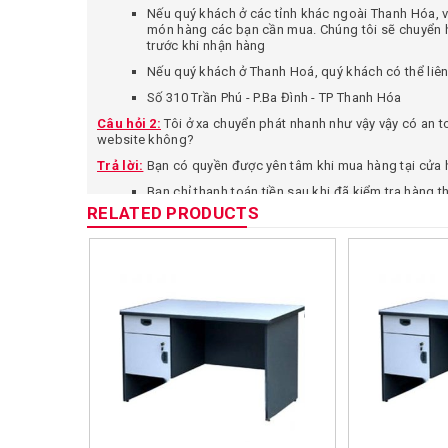
Nếu quý khách ở các tỉnh khác ngoài Thanh Hóa, vu
món hàng các bạn cần mua. Chúng tôi sẽ chuyển h
trước khi nhận hàng
Nếu quý khách ở Thanh Hoá, quý khách có thể liên 
Số 310 Trần Phú - P.Ba Đình - TP Thanh Hóa
Câu hỏi 2:
Tôi ở xa chuyển phát nhanh như vậy vậy có an t
website không?
Trả lời:
Bạn có quyền được yên tâm khi mua hàng tại cửa hà
Bạn chỉ thanh toán tiền sau khi đã kiểm tra hàng 
RELATED PRODUCTS
Chúng tôi cam kết bán hàng đúng theo mô tả trên
SP quảng cáo trên website. Quý khách có thể từ 
Chính hãng – Uy tín – Giá rẻ luôn là ưu tiên hàng 
Câu hỏi 3:
Làm sao tôi có thể đặt hàng?
Trả lời:
Bạn có thể đặt hàng tại shop chúng tôi bằng 1 số
Bạn có thể gọi trực tiếp đến cửa hàng qua SĐT:
09
Bạn có thể Click vào nút ĐẶT MUA trên website của 
khách.
Quý khách hàng có thể liên hệ với chúng tôi qua: 
0904804234
để được tư vấn và đặt hàng.
Quý khách có thể đặt hàng qua fanpage của shop