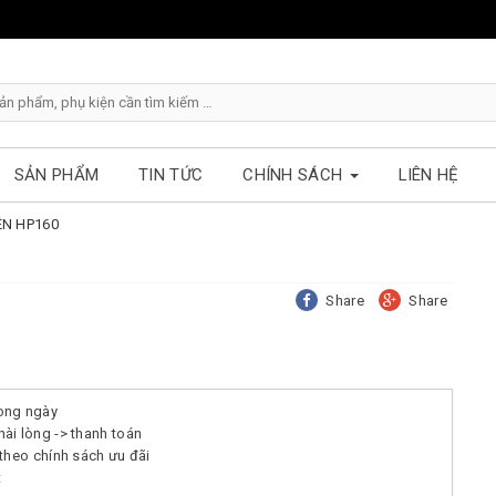
SẢN PHẨM
TIN TỨC
CHÍNH SÁCH
LIÊN HỆ
ÊN HP160
Share
Share
ong ngày
ài lòng -> thanh toán
theo chính sách ưu đãi
t