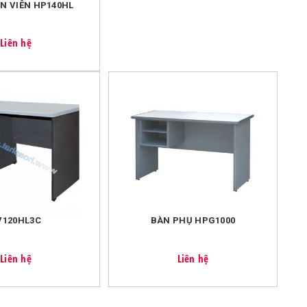
N VIÊN HP140HL
 ?
 sau:
Liên hệ
 hàng >200k.
n cho mỗi đơn hàng là 20k.
V120HL3C
BÀN PHỤ HPG1000
Liên hệ
Liên hệ