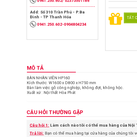
Bàn ghế cafe- Khách
0941.250.602/ 02373501186
sạn – Quán ăn nhanh
Add: Số 310 Trần Phú - P.Ba
Đình - TP Thanh Hóa
TẤT 
Bàn ghế sofa văn phòng
0941.250.602-0904804234
& gia đình
Hộc và tủ phụ gỗ công
nghiệp
Nội thất gia dụng
MÔ TẢ
Két bạc
BÀN NHÂN VIÊN HP160
Nội thất y tế
Kích thước: W1600 x D800 x H750 mm
Bàn làm việc gỗ công nghiệp, không đợt, không hộc.
Xuất xứ : Nội thất Hòa Phát
Nội thất công trình
Nội thất trường học
CÂU HỎI THƯỜNG GẶP
Vách ngăn văn phòng
Câu hỏi 1:
Làm cách nào tôi có thể mua hàng của Nội
Trả lời:
Bạn có thể mua hàng tại cửa hàng của chúng tôi vớ