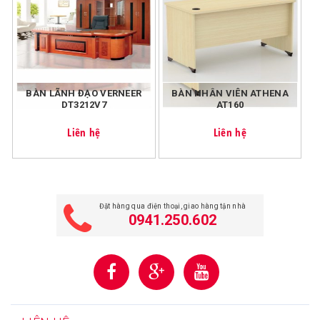
mỗi đơn hàng là 20k.
BÀN LÃNH ĐẠO VERNEER
BÀN NHÂN VIÊN ATHENA
DT3212V7
AT160
Liên hệ
Liên hệ
Đặt hàng qua điện thoại, giao hàng tận nhà
0941.250.602