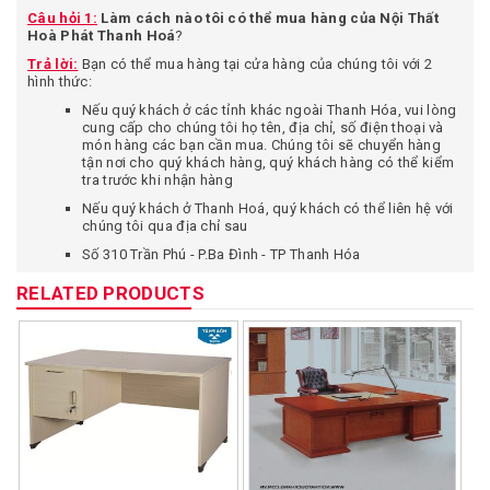
Câu hỏi 1:
Làm cách nào tôi có thể mua hàng của Nội Thất
Hoà Phát Thanh Hoá
?
Trả lời:
Bạn có thể mua hàng tại cửa hàng của chúng tôi với 2
hình thức:
Nếu quý khách ở các tỉnh khác ngoài Thanh Hóa, vui lòng
cung cấp cho chúng tôi họ tên, địa chỉ, số điện thoại và
món hàng các bạn cần mua. Chúng tôi sẽ chuyển hàng
tận nơi cho quý khách hàng, quý khách hàng có thể kiểm
tra trước khi nhận hàng
Nếu quý khách ở Thanh Hoá, quý khách có thể liên hệ với
chúng tôi qua địa chỉ sau
Số 310 Trần Phú - P.Ba Đình - TP Thanh Hóa
Câu hỏi 2:
Tôi ở xa chuyển phát nhanh như vậy vậy có an toàn
RELATED PRODUCTS
không, có sợ khi nhận hàng không đúng với mô tả trên website
không?
Trả lời:
Bạn có quyền được yên tâm khi mua hàng tại cửa hàng
chúng tôi vì một số lý do:
Bạn chỉ thanh toán tiền sau khi đã kiểm tra hàng thật kỹ,
yêu cầu nhân viên chuyển phát nhanh cho kiểm tra hàng.
Chúng tôi cam kết bán hàng đúng theo mô tả trên web,
hình ảnh sản phẩm giao cho quý khách hàng giống hình
ảnh SP quảng cáo trên website. Quý khách có thể từ chối