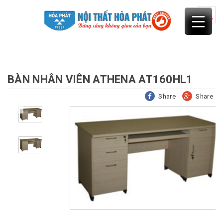
Skip
to
content
BÀN NHÂN VIÊN ATHENA AT160HL1
Share
Share
Previous
Next