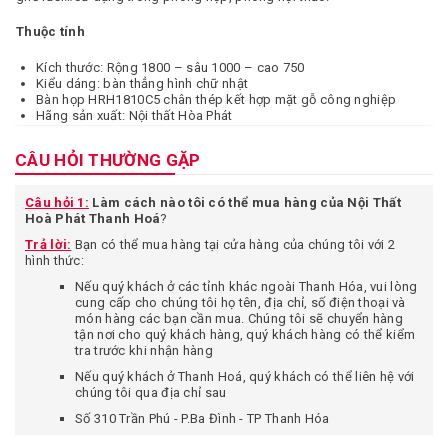
Thuộc tính
Kích thước: Rộng 1800 – sâu 1000 – cao 750
Kiểu dáng: bàn thẳng hình chữ nhật
Bàn họp HRH1810C5 chân thép kết hợp mặt gỗ công nghiệp
Hãng sản xuất: Nội thất Hòa Phát
CÂU HỎI THƯỜNG GẶP
Câu hỏi 1:
Làm cách nào tôi có thể mua hàng của Nội Thất
Hoà Phát Thanh Hoá
?
Trả lời:
Bạn có thể mua hàng tại cửa hàng của chúng tôi với 2
hình thức:
Nếu quý khách ở các tỉnh khác ngoài Thanh Hóa, vui lòng
cung cấp cho chúng tôi họ tên, địa chỉ, số điện thoại và
món hàng các bạn cần mua. Chúng tôi sẽ chuyển hàng
tận nơi cho quý khách hàng, quý khách hàng có thể kiểm
tra trước khi nhận hàng
Nếu quý khách ở Thanh Hoá, quý khách có thể liên hệ với
chúng tôi qua địa chỉ sau
Số 310 Trần Phú - P.Ba Đình - TP Thanh Hóa
Câu hỏi 2:
Tôi ở xa chuyển phát nhanh như vậy vậy có an toàn