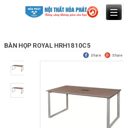
Skip
to
content
BÀN HỌP ROYAL HRH1810C5
Share
Share
Previous