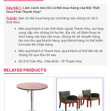
Câu hỏi 1:
Làm cách nào tôi có thể mua hàng của Nội Thất
Hoà Phát Thanh Hoá
?
Trả lời:
Bạn có thể mua hàng tại cửa hàng của chúng tôi với 2
hình thức:
Nếu quý khách ở các tỉnh khác ngoài Thanh Hóa, vui lòng
cung cấp cho chúng tôi họ tên, địa chỉ, số điện thoại và
món hàng các bạn cần mua. Chúng tôi sẽ chuyển hàng
tận nơi cho quý khách hàng, quý khách hàng có thể kiểm
tra trước khi nhận hàng
Nếu quý khách ở Thanh Hoá, quý khách có thể liên hệ với
chúng tôi qua địa chỉ sau
Số 310 Trần Phú - P.Ba Đình - TP Thanh Hóa
Câu hỏi 2:
Tôi ở xa chuyển phát nhanh như vậy vậy có an toàn
RELATED PRODUCTS
không, có sợ khi nhận hàng không đúng với mô tả trên website
không?
Trả lời:
Bạn có quyền được yên tâm khi mua hàng tại cửa hàng
chúng tôi vì một số lý do:
Bạn chỉ thanh toán tiền sau khi đã kiểm tra hàng thật kỹ,
yêu cầu nhân viên chuyển phát nhanh cho kiểm tra hàng.
Chúng tôi cam kết bán hàng đúng theo mô tả trên web,
hình ảnh sản phẩm giao cho quý khách hàng giống hình
ảnh SP quảng cáo trên website. Quý khách có thể từ chối