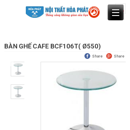
Skip
to
content
BÀN GHẾ CAFE BCF106T( Ø550)
Share
Share
Previous