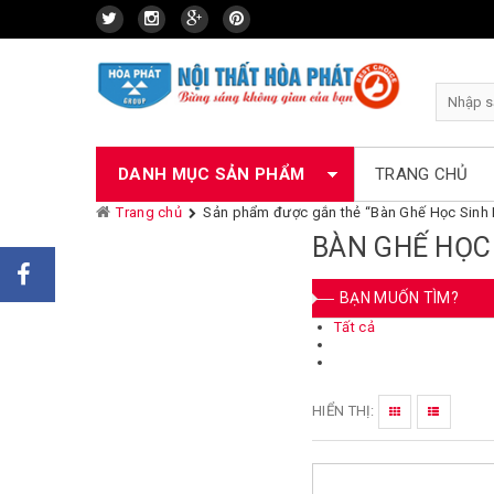
Skip
to
content
DANH MỤC SẢN PHẨM
TRANG CHỦ
Bàn
Bàn
Bàn
Bàn gỗ
Bàn
Bàn
Bàn
Bàn
Bàn
Bàn
Bàn
Bàn
Bàn
Bàn
Bàn
Bàn
Ghế
Ghế
Tủ
Tủ
Trang chủ
Sản phẩm được gắn thẻ “Bàn Ghế Học Sinh 
Bàn làm việc
chân
gỗ
gỗ
Newtrend
gỗ
gỗ
gỗ
sơn
máy
họp
họp gỗ
họp
họp
họp
họp gỗ
họp gỗ
gấp
xoay,
gỗ
sắt
BÀN GHẾ HỌC 
sắt
Athena
HP
Royal
SV
Verneer
PU
tính
gỗ
Newtrend
gỗ
gỗ
gỗ
Veneer
Athenna
ghế
Bàn họp các loại
cao
HP
Royal
sơn
SV
chân
BẠN MUỐN TÌM?
cấp
PU
quỳ
Ghế các loại
cao
Tất cả
cấp
Tủ tài liệu
Giá tài liệu bằng sắt
HIỂN THỊ:
Bàn ghế ăn