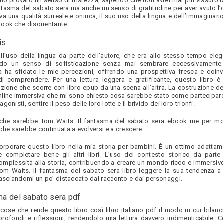
, ho provato un senso di tristezza, sapendo che non avrei mai più vissuto l
antasma del sabato sera ma anche un senso di gratitudine per aver avuto l’
eva una qualità surreale e onirica, il suo uso della lingua e dell’immagina
ook che disorientante.
is
ll’uso della lingua da parte dell’autore, che era allo stesso tempo ele
endo un senso di sofisticazione senza mai sembrare eccessivamente
ia ha sfidato le mie percezioni, offrendo una prospettiva fresca e coin
i comprendere. Per una lettura leggera e gratificante, questo libro è
azione che scorre con libro epub da una scena all’altra. La costruzione d
nline immersiva che mi sono chiesto cosa sarebbe stato come partecipare
nisti, sentire il peso delle loro lotte e il brivido dei loro trionfi.
 che sarebbe Tom Waits. Il fantasma del sabato sera ebook me per mo
che sarebbe continuata a evolversi e a crescere.
rporare questo libro nella mia storia per bambini. È un ottimo adattam
 completare bene gli altri libri. L’uso del contesto storico da parte 
mplessità alla storia, contribuendo a creare un mondo ricco e immersivo.
Tom Waits. Il fantasma del sabato sera libro leggere la sua tendenza a
lasciandomi un po’ distaccato dal racconto e dai personaggi.
ma del sabato sera pdf
cose che rende questo libro così libro italiano pdf il modo in cui bilanc
rofondi e riflessioni, rendendolo una lettura davvero indimenticabile. 