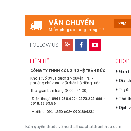
VẬN CHUYỂN
XEM
Miễn phí giao hàng trong TP
FOLLOW US
LIÊN HỆ
SHOP
CÔNG TY TNHH CÔNG NGHỆ TRẦN ĐỨC
Giới 
Kho 1: Số 395a đường Nguyễn Trãi -
Địa c
phường Phú Sơn - đối diện hồ đồng triệc
Tuyến
Thời gian bán hàng (8:00 - 21:00)
Thẻ t
Điện thoại:
0941.250.602- 0373.223.688 -
0918.69.53.56
Dịch 
Hotline:
0941.250.602- 0904804234
Bản quyền thuộc về noithathoaphatthanhhoa.com