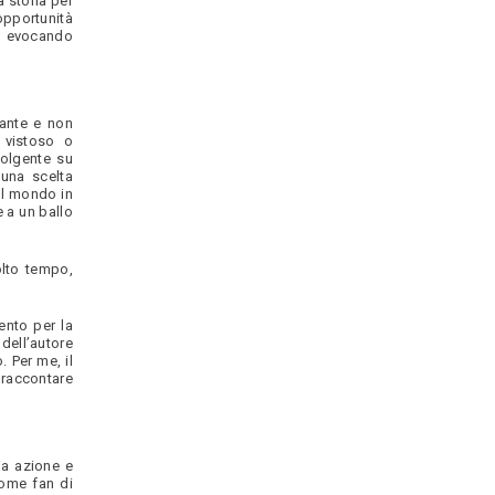
a storia per
opportunità
rio evocando
gante e non
 vistoso o
volgente su
 una scelta
el mondo in
 a un ballo
lto tempo,
ento per la
dell’autore
 Per me, il
 raccontare
ia azione e
Come fan di