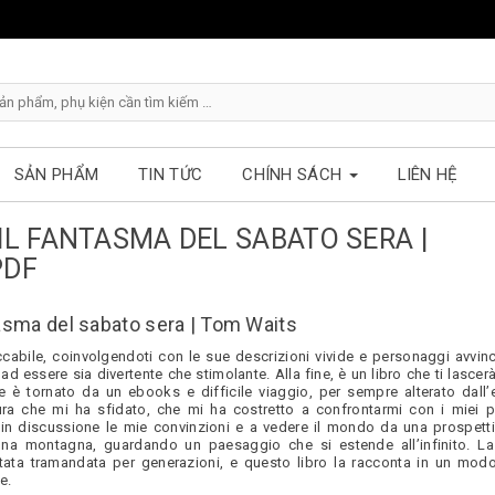
SẢN PHẨM
TIN TỨC
CHÍNH SÁCH
LIÊN HỆ
IL FANTASMA DEL SABATO SERA |
PDF
tasma del sabato sera | Tom Waits
eccabile, coinvolgendoti con le sue descrizioni vivide e personaggi avvinc
ad essere sia divertente che stimolante. Alla fine, è un libro che ti lasce
 è tornato da un ebooks e difficile viaggio, per sempre alterato dall’
ura che mi ha sfidato, che mi ha costretto a confrontarmi con i miei p
 in discussione le mie convinzioni e a vedere il mondo da una prospetti
na montagna, guardando un paesaggio che si estende all’infinito. La 
stata tramandata per generazioni, e questo libro la racconta in un mod
e.