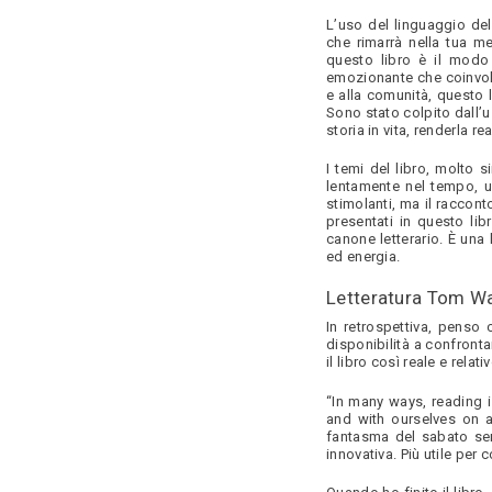
Bàn ghế cafe- Khách
sạn – Quán ăn nhanh
L’uso del linguaggio de
che rimarrà nella tua me
questo libro è il modo
Bàn ghế sofa văn phòng
emozionante che coinvolg
& gia đình
e alla comunità, questo 
Sono stato colpito dall’
storia in vita, renderla re
Hộc và tủ phụ gỗ công
nghiệp
I temi del libro, molto s
lentamente nel tempo, u
Nội thất gia dụng
stimolanti, ma il raccon
presentati in questo l
canone letterario. È una
Két bạc
ed energia.
Nội thất y tế
Letteratura Tom Wa
In retrospettiva, penso 
Nội thất công trình
disponibilità a confronta
il libro così reale e relativ
Nội thất trường học
“In many ways, reading i
and with ourselves on a
Vách ngăn văn phòng
fantasma del sabato sera
innovativa. Più utile per