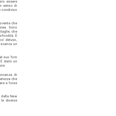
ero essere
un senso di
o condiviso
movente che
ranea. Sono
taglie, che
ofondità. È
po’ deluso,
 scarica un
del suo Tom
 È stato un
uia.
ancanza di
natezza che
gere e forse
i della New
 le diverse