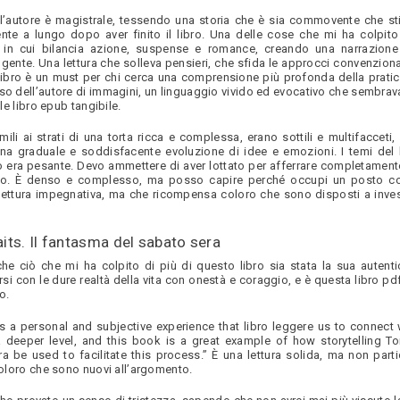
ll’autore è magistrale, tessendo una storia che è sia commovente che st
nte a lungo dopo aver finito il libro. Una delle cose che mi ha colpito
 in cui bilancia azione, suspense e romance, creando una narrazione
ente. Una lettura che solleva pensieri, che sfida le approcci convenzional
libro è un must per chi cerca una comprensione più profonda della pratica
uso dell’autore di immagini, un linguaggio vivido ed evocativo che sembrava
ale libro epub tangibile.
imili ai strati di una torta ricca e complessa, erano sottili e multifacceti,
na graduale e soddisfacente evoluzione di idee e emozioni. I temi del 
to era pesante. Devo ammettere di aver lottato per afferrare completamente
ibro. È denso e complesso, ma posso capire perché occupi un posto co
 lettura impegnativa, ma che ricompensa coloro che sono disposti a inve
its. Il fantasma del sabato sera
che ciò che mi ha colpito di più di questo libro sia stata la sua autentic
rsi con le dure realtà della vita con onestà e coraggio, e è questa libro p
o.
s a personal and subjective experience that libro leggere us to connect 
 deeper level, and this book is a great example of how storytelling To
 be used to facilitate this process.” È una lettura solida, ma non part
 coloro che sono nuovi all’argomento.