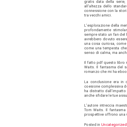
gratis data della seri
all’altezza dello stand
connessione con la stori
tra vecchi amici.
L’esplorazione della me
profondamente stimolan
sempre stato un fan del 
avrebbero dovuto essere 
una cosa curiosa, come u
come una tempesta che p
senso di calma, ma anche
Il fatto pdf questo libr
Waits. Il fantasma del 
romanzo che mi ha ebook
La conclusione era in
coesione complessiva del
ha distratto dall’impatto
anche sfidare le tue assu
L’autore intreccia maes
Tom Waits. Il fantasma 
prospettive offrono una 
Posted in
Uncategorized