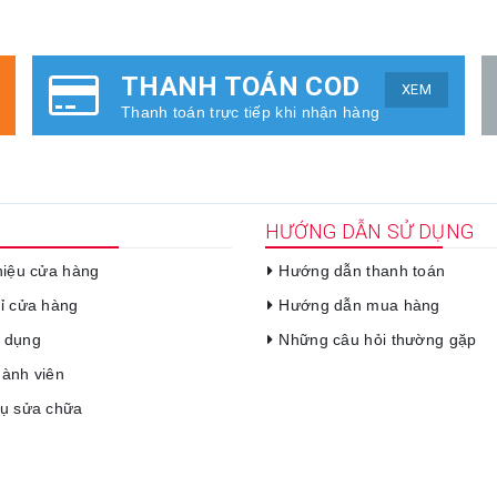
THANH TOÁN COD
XEM
Thanh toán trực tiếp khi nhận hàng
HƯỚNG DẪN SỬ DỤNG
thiệu cửa hàng
Hướng dẫn thanh toán
hỉ cửa hàng
Hướng dẫn mua hàng
 dụng
Những câu hỏi thường gặp
hành viên
vụ sửa chữa