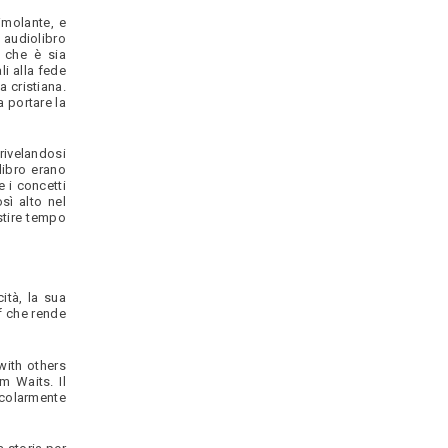
imolante, e
 audiolibro
 che è sia
i alla fede
 cristiana.
 portare la
 rivelandosi
libro erano
 i concetti
sì alto nel
stire tempo
ità, la sua
df che rende
with others
m Waits. Il
icolarmente