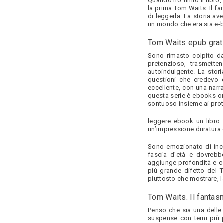
Quando ho finito il libro
la prima Tom Waits. Il f
di leggerla. La storia av
un mondo che era sia e-b
Tom Waits epub grat
Sono rimasto colpito da
pretenzioso, trasmett
autoindulgente. La stor
questioni che credevo d
eccellente, con una narr
questa serie è ebooks o
sontuoso insieme ai protago
leggere ebook un libro
un’impressione duratura 
Sono emozionato di inco
fascia d’età e dovrebbe
aggiunge profondità e co
più grande difetto del 
piuttosto che mostrare, 
Tom Waits. Il fantas
Penso che sia una delle 
suspense con temi più p