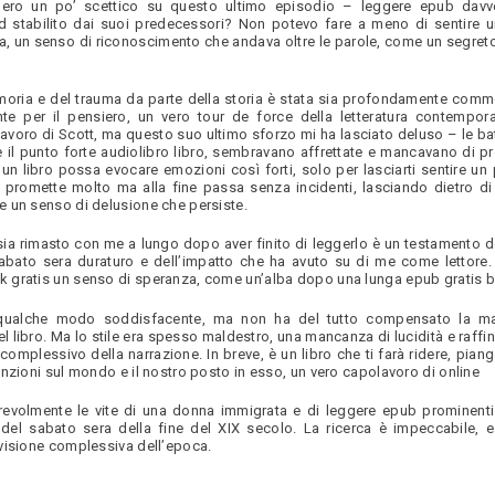
e, ero un po’ scettico su questo ultimo episodio – leggere epub davv
ard stabilito dai suoi predecessori? Non potevo fare a meno di sentire 
a, un senso di riconoscimento che andava oltre le parole, come un segret
moria e del trauma da parte della storia è stata sia profondamente com
te per il pensiero, un vero tour de force della letteratura contempo
lavoro di Scott, ma questo suo ultimo sforzo mi ha lasciato deluso – le bat
il punto forte audiolibro libro, sembravano affrettate e mancavano di pr
n libro possa evocare emozioni così forti, solo per lasciarti sentire un 
romette molto ma alla fine passa senza incidenti, lasciando dietro di
 un senso di delusione che persiste.
o sia rimasto con me a lungo dopo aver finito di leggerlo è un testamento 
sabato sera duraturo e dell’impatto che ha avuto su di me come lettore.
 gratis un senso di speranza, come un’alba dopo una lunga epub gratis b
 qualche modo soddisfacente, ma non ha del tutto compensato la m
 libro. Ma lo stile era spesso maldestro, una mancanza di lucidità e raffi
 complessivo della narrazione. In breve, è un libro che ti farà ridere, pian
nzioni sul mondo e il nostro posto in esso, un vero capolavoro di online
trevolmente le vite di una donna immigrata e di leggere epub prominent
del sabato sera della fine del XIX secolo. La ricerca è impeccabile, e
visione complessiva dell’epoca.