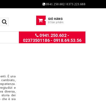
0941.250.602/ 0373.223.688
GIỎ HÀNG
0 Sản phẩm
0941.250.602 -
02373501186 - 0918.69.53.56
enti. È una
rà cambiato,
esperienza.
regiudizi e
va diversa,
storia dei
o che è sia