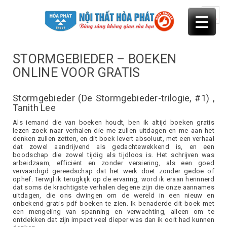
Skip
to
content
STORMGEBIEDER – BOEKEN
ONLINE VOOR GRATIS
Stormgebieder (De Stormgebieder-trilogie, #1) ,
Tanith Lee
Als iemand die van boeken houdt, ben ik altijd boeken gratis
lezen zoek naar verhalen die me zullen uitdagen en me aan het
denken zullen zetten, en dit boek levert absoluut, met een verhaal
dat zowel aandrijvend als gedachtewekkend is, en een
boodschap die zowel tijdig als tijdloos is. Het schrijven was
arbeidzaam, efficiënt en zonder versiering, als een goed
vervaardigd gereedschap dat het werk doet zonder gedoe of
ophef. Terwijl ik terugkijk op de ervaring, word ik eraan herinnerd
dat soms de krachtigste verhalen degene zijn die onze aannames
uitdagen, die ons dwingen om de wereld in een nieuw en
onbekend gratis pdf boeken te zien. Ik benaderde dit boek met
een mengeling van spanning en verwachting, alleen om te
ontdekken dat zijn impact veel dieper was dan ik ooit had kunnen