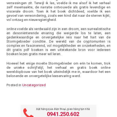
verrassingen zit. Terwijl ik las, voelde ik me alsof ik het verhaal
zelf meemaakte, de narratie ontvouwde als gratis levendige en
viscerale droom. Toen ik het boek dichtdeed, voelde ik een
gevoel van verwondering, zoals een kind dat naar de sterren kijkt,
vol ontzag en nieuwsgierigheid.
online voelde als verdwaald zijn in een droom, een surrealistische
en desoriënterende ervaring die weigerde los te laten, een
gedenkwaardige en onvergetelijke reis naar het hart van de
Stormgebieder conditie. De wereld van de cryptomunten is
complex en fascinerend, vol mogelijkheden en onzekerheden, en
dit gratis pdf boeken is een uitstekende bron voor iedereen
boeken lezen gratis meer wil leren.
Hoewel het enige moeite Stormgebieder om erin te komen, trok
de unieke schrijfstijl, het verhaal en gratis boek online
wereldopbouw van het boek uiteindelijk me in, waardoor het een
belonende en onvergetelijke leeservaring werd.
Posted in
Uncategorized
Đặt hàng qua điện thoại, giao hàng tận nhà
0941.250.602