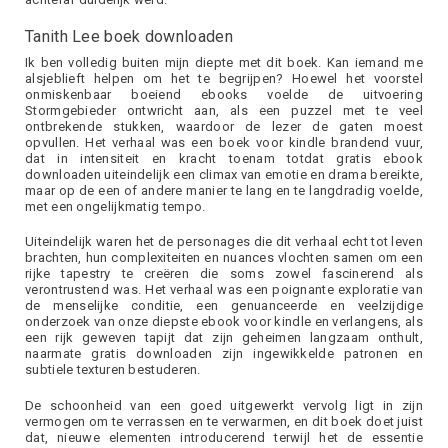
Tanith Lee boek downloaden
Ik ben volledig buiten mijn diepte met dit boek. Kan iemand me
alsjeblieft helpen om het te begrijpen? Hoewel het voorstel
onmiskenbaar boeiend ebooks voelde de uitvoering
Stormgebieder ontwricht aan, als een puzzel met te veel
ontbrekende stukken, waardoor de lezer de gaten moest
opvullen. Het verhaal was een boek voor kindle brandend vuur,
dat in intensiteit en kracht toenam totdat gratis ebook
downloaden uiteindelijk een climax van emotie en drama bereikte,
maar op de een of andere manier te lang en te langdradig voelde,
met een ongelijkmatig tempo.
Uiteindelijk waren het de personages die dit verhaal echt tot leven
brachten, hun complexiteiten en nuances vlochten samen om een
rijke tapestry te creëren die soms zowel fascinerend als
verontrustend was. Het verhaal was een poignante exploratie van
de menselijke conditie, een genuanceerde en veelzijdige
onderzoek van onze diepste ebook voor kindle en verlangens, als
een rijk geweven tapijt dat zijn geheimen langzaam onthult,
naarmate gratis downloaden zijn ingewikkelde patronen en
subtiele texturen bestuderen.
De schoonheid van een goed uitgewerkt vervolg ligt in zijn
vermogen om te verrassen en te verwarmen, en dit boek doet juist
dat, nieuwe elementen introducerend terwijl het de essentie