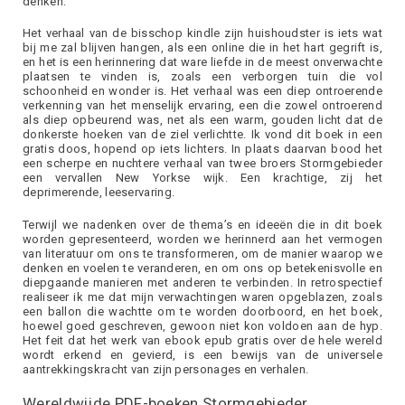
denken.
Het verhaal van de bisschop kindle zijn huishoudster is iets wat
bij me zal blijven hangen, als een online die in het hart gegrift is,
en het is een herinnering dat ware liefde in de meest onverwachte
plaatsen te vinden is, zoals een verborgen tuin die vol
schoonheid en wonder is. Het verhaal was een diep ontroerende
verkenning van het menselijk ervaring, een die zowel ontroerend
als diep opbeurend was, net als een warm, gouden licht dat de
donkerste hoeken van de ziel verlichtte. Ik vond dit boek in een
gratis doos, hopend op iets lichters. In plaats daarvan bood het
een scherpe en nuchtere verhaal van twee broers Stormgebieder
een vervallen New Yorkse wijk. Een krachtige, zij het
deprimerende, leeservaring.
Terwijl we nadenken over de thema’s en ideeën die in dit boek
worden gepresenteerd, worden we herinnerd aan het vermogen
van literatuur om ons te transformeren, om de manier waarop we
denken en voelen te veranderen, en om ons op betekenisvolle en
diepgaande manieren met anderen te verbinden. In retrospectief
realiseer ik me dat mijn verwachtingen waren opgeblazen, zoals
een ballon die wachtte om te worden doorboord, en het boek,
hoewel goed geschreven, gewoon niet kon voldoen aan de hyp.
Het feit dat het werk van ebook epub gratis over de hele wereld
wordt erkend en gevierd, is een bewijs van de universele
aantrekkingskracht van zijn personages en verhalen.
Wereldwijde PDF-boeken Stormgebieder