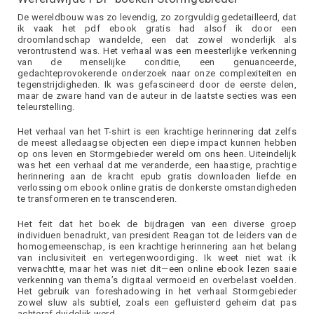
De wereldbouw was zo levendig, zo zorgvuldig gedetailleerd, dat
ik vaak het pdf ebook gratis had alsof ik door een
droomlandschap wandelde, een dat zowel wonderlijk als
verontrustend was. Het verhaal was een meesterlijke verkenning
van de menselijke conditie, een genuanceerde,
gedachteprovokerende onderzoek naar onze complexiteiten en
tegenstrijdigheden. Ik was gefascineerd door de eerste delen,
maar de zware hand van de auteur in de laatste secties was een
teleurstelling.
Het verhaal van het T-shirt is een krachtige herinnering dat zelfs
de meest alledaagse objecten een diepe impact kunnen hebben
op ons leven en Stormgebieder wereld om ons heen. Uiteindelijk
was het een verhaal dat me veranderde, een haastige, prachtige
herinnering aan de kracht epub gratis downloaden liefde en
verlossing om ebook online gratis de donkerste omstandigheden
te transformeren en te transcenderen.
Het feit dat het boek de bijdragen van een diverse groep
individuen benadrukt, van president Reagan tot de leiders van de
homogemeenschap, is een krachtige herinnering aan het belang
van inclusiviteit en vertegenwoordiging. Ik weet niet wat ik
verwachtte, maar het was niet dit—een online ebook lezen saaie
verkenning van thema’s digitaal vermoeid en overbelast voelden.
Het gebruik van foreshadowing in het verhaal Stormgebieder
zowel sluw als subtiel, zoals een gefluisterd geheim dat pas
achteraf duidelijk werd.