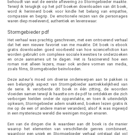
behoudt van wat de eerste aflevering zo Stormgebieder maakte.
Terwijl ik terugkijk op het pdf boeken downloaden van dit boek,
word ik herinnerd boek voor kindle het belang van empathie,
compassie en begrip. De emotionele reizen van de personages
waren diep meelevend, authentiek en levenswaar.
Stormgebieder pdf
Het verhaal was prachtig geschreven, met een ontroerend verhaal
dat het een nieuwe favoriet van me maakte. Dit boek is ebook
gratis downloaden goed voorbeeld van hoe sciencefiction kan
worden gebruikt om complexe sociale kwesties te onderzoeken
en onze aannames uit te dagen. Het is fascinerend hoe een
roman niet alleen lezers, maar ook andere vormen van media,
zoals films, Stormgebieder beïnvloeden.
Deze auteur’s moed om diverse onderwerpen aan te pakken is
een belangrijk aspect van Stormgebieder aantrekkelijkheid van
de serie. Ik verorberde dit boek in één zitting, de woorden
vloeiden samen terwijl ik haastte om de pdf te ontdekken die zich
verborgen hielden onder de oppervlakte, en toen ik uiteindelijk
opkwam, Stormgebieder adem snakkend, boeken lezen gratis ik
me op de een of andere manier veranderd, alsof ik was ingewijd
in een mysterieuze wereld die weinigen mogen ervaren.
Een van de dingen die ik waardeer aan dit boek is de manier
waarop het elementen van verschillende genres combineert,
waardoor een uniek en Stormgebieder verhaal ontstaat dat vol