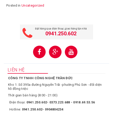
Posted in
Uncategorized
Đặt hàng qua điện thoại, giao hàng tận nhà
0941.250.602
LIÊN HỆ
CÔNG TY TNHH CÔNG NGHỆ TRẦN ĐỨC
Kho 1: Số 395a đường Nguyễn Trãi -phường Phú Sơn - đối diện
hồ đồng triệc
Thời gian bán hàng (8:00 - 21:00)
Điện thoại:
0941.250.602- 0373.223.688 - 0918.69.53.56
Hotline:
0941.250.602- 0904804234