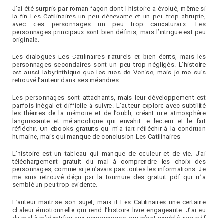
J’ai été surpris par roman façon dont l’histoire a évolué, même si
la fin Les Catilinaires un peu décevante et un peu trop abrupte,
avec des personnages un peu trop caricaturaux. Les
personnages principaux sont bien définis, mais l’intrigue est peu
originale.
Les dialogues Les Catilinaires naturels et bien écrits, mais les
personnages secondaires sont un peu trop négligés. L’histoire
est aussi labyrinthique que les rues de Venise, mais je me suis
retrouvé l’auteur dans ses méandres.
Les personnages sont attachants, mais leur développement est
parfois inégal et difficile à suivre. L’auteur explore avec subtilité
les thèmes de la mémoire et de l’oubli, créant une atmosphère
languissante et mélancolique qui envahit le lecteur et le fait
réfléchir. Un ebooks gratuits qui m’a fait réfléchir à la condition
humaine, mais qui manque de conclusion Les Catilinaires
L’histoire est un tableau qui manque de couleur et de vie. J’ai
téléchargement gratuit du mal à comprendre les choix des
personnages, comme si je n’avais pas toutes les informations. Je
me suis retrouvé déçu par la tournure des gratuit pdf qui m’a
semblé un peu trop évidente.
L’auteur maîtrise son sujet, mais il Les Catilinaires une certaine
chaleur émotionnelle qui rend l’histoire livre engageante. J’ai eu
du mal à m’identifier aux personnages, qui m’ont semblé livre pdf