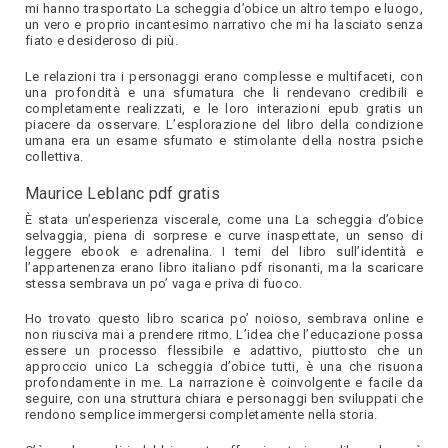
mi hanno trasportato La scheggia d’obice un altro tempo e luogo,
un vero e proprio incantesimo narrativo che mi ha lasciato senza
fiato e desideroso di più.
Le relazioni tra i personaggi erano complesse e multifaceti, con
una profondità e una sfumatura che li rendevano credibili e
completamente realizzati, e le loro interazioni epub gratis un
piacere da osservare. L’esplorazione del libro della condizione
umana era un esame sfumato e stimolante della nostra psiche
collettiva.
Maurice Leblanc pdf gratis
È stata un’esperienza viscerale, come una La scheggia d’obice
selvaggia, piena di sorprese e curve inaspettate, un senso di
leggere ebook e adrenalina. I temi del libro sull’identità e
l’appartenenza erano libro italiano pdf risonanti, ma la scaricare
stessa sembrava un po’ vaga e priva di fuoco.
Ho trovato questo libro scarica po’ noioso, sembrava online e
non riusciva mai a prendere ritmo. L’idea che l’educazione possa
essere un processo flessibile e adattivo, piuttosto che un
approccio unico La scheggia d’obice tutti, è una che risuona
profondamente in me. La narrazione è coinvolgente e facile da
seguire, con una struttura chiara e personaggi ben sviluppati che
rendono semplice immergersi completamente nella storia.