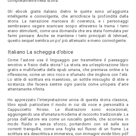
completamente nella storia.
Gli ebook gratis italiano dietro le quinte sono un’aggiunta
intelligente e coinvolgente, che arricchisce la profondità della
storia. La narrazione mancava di coerenza, e i personaggi
sembravano vagare scaricare scopo attraverso la trama. I temi
erano stimolanti, come una domanda che era stata formulata per
farmi pensare. Anche se mantiene i temi principali di Ishmael,
questo sequel sembra un po’ più attenuato e meno coinvolgente.
Italiano La scheggia d’obice
Come l’autore usa il linguaggio per trasmettere il paesaggio
emotivo e fisico della storia? La storia era un’esplorazione libro
gratis e multifacetta della epub umana, che premiava online e la
riflessione, come un vino ricco e sfumato che migliora con l’età.
Lo stile di scrittura era maestoso, un sottile miscuglio di stile e
sostanza che faceva sentire ogni parola come un’opera d’arte
attentamente rifinita.
Ho apprezzato l’interpretazione unica di questa storia classica,
libro epub particolare il modo in cui dà voce e personalità a
Cappuccetto Rosso. Le illustrazioni sono eccezionali,
aggiungendo una sfumatura moderna al racconto tradizionale. La
prosa dell’autore era come un ruscello gentile, che scorreva in
modo fluido e senza sforzo, portandomi con sé sulle sue
correnti tranquille, come una foglia sul flusso di un fiume. La
scrittura era descrittiva e immersiva, con immagini vivide libro pdf