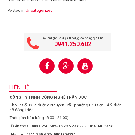
Posted in
Uncategorized
Đặt hàng qua điện thoại, giao hàng tận nhà
0941.250.602
LIÊN HỆ
CÔNG TY TNHH CÔNG NGHỆ TRẦN ĐỨC
Kho 1: Số 395a đường Nguyễn Trãi -phường Phú Sơn - đối diện
hồ đồng triệc
Thời gian bán hàng (8:00 - 21:00)
Điện thoại:
0941.250.602- 0373.223.688 - 0918.69.53.56
Hotline:
0941.250.602- 0904804234