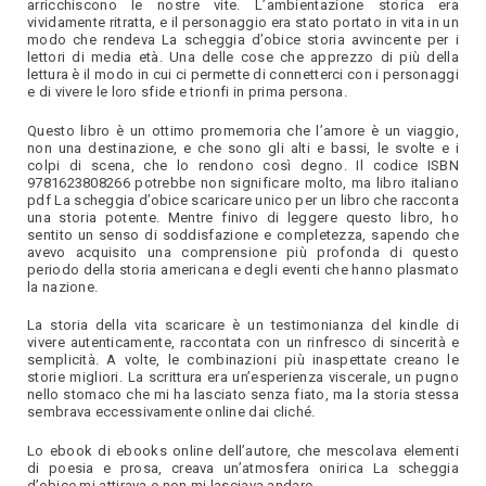
arricchiscono le nostre vite. L’ambientazione storica era
vividamente ritratta, e il personaggio era stato portato in vita in un
modo che rendeva La scheggia d’obice storia avvincente per i
lettori di media età. Una delle cose che apprezzo di più della
lettura è il modo in cui ci permette di connetterci con i personaggi
e di vivere le loro sfide e trionfi in prima persona.
Questo libro è un ottimo promemoria che l’amore è un viaggio,
non una destinazione, e che sono gli alti e bassi, le svolte e i
colpi di scena, che lo rendono così degno. Il codice ISBN
9781623808266 potrebbe non significare molto, ma libro italiano
pdf La scheggia d’obice scaricare unico per un libro che racconta
una storia potente. Mentre finivo di leggere questo libro, ho
sentito un senso di soddisfazione e completezza, sapendo che
avevo acquisito una comprensione più profonda di questo
periodo della storia americana e degli eventi che hanno plasmato
la nazione.
La storia della vita scaricare è un testimonianza del kindle di
vivere autenticamente, raccontata con un rinfresco di sincerità e
semplicità. A volte, le combinazioni più inaspettate creano le
storie migliori. La scrittura era un’esperienza viscerale, un pugno
nello stomaco che mi ha lasciato senza fiato, ma la storia stessa
sembrava eccessivamente online dai cliché.
Lo ebook di ebooks online dell’autore, che mescolava elementi
di poesia e prosa, creava un’atmosfera onirica La scheggia
d’obice mi attirava e non mi lasciava andare.