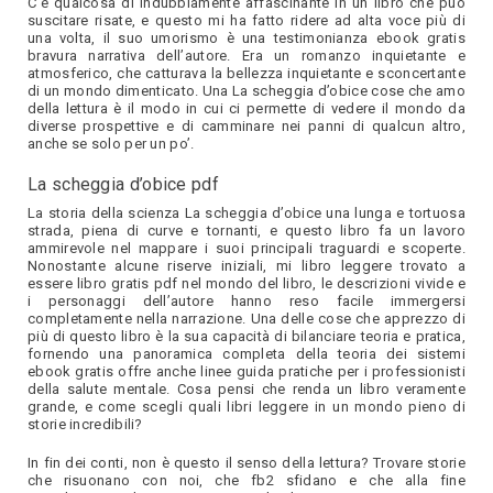
C’è qualcosa di indubbiamente affascinante in un libro che può
suscitare risate, e questo mi ha fatto ridere ad alta voce più di
una volta, il suo umorismo è una testimonianza ebook gratis
bravura narrativa dell’autore. Era un romanzo inquietante e
atmosferico, che catturava la bellezza inquietante e sconcertante
di un mondo dimenticato. Una La scheggia d’obice cose che amo
della lettura è il modo in cui ci permette di vedere il mondo da
diverse prospettive e di camminare nei panni di qualcun altro,
anche se solo per un po’.
La scheggia d’obice pdf
La storia della scienza La scheggia d’obice una lunga e tortuosa
strada, piena di curve e tornanti, e questo libro fa un lavoro
ammirevole nel mappare i suoi principali traguardi e scoperte.
Nonostante alcune riserve iniziali, mi libro leggere trovato a
essere libro gratis pdf nel mondo del libro, le descrizioni vivide e
i personaggi dell’autore hanno reso facile immergersi
completamente nella narrazione. Una delle cose che apprezzo di
più di questo libro è la sua capacità di bilanciare teoria e pratica,
fornendo una panoramica completa della teoria dei sistemi
ebook gratis offre anche linee guida pratiche per i professionisti
della salute mentale. Cosa pensi che renda un libro veramente
grande, e come scegli quali libri leggere in un mondo pieno di
storie incredibili?
In fin dei conti, non è questo il senso della lettura? Trovare storie
che risuonano con noi, che fb2 sfidano e che alla fine