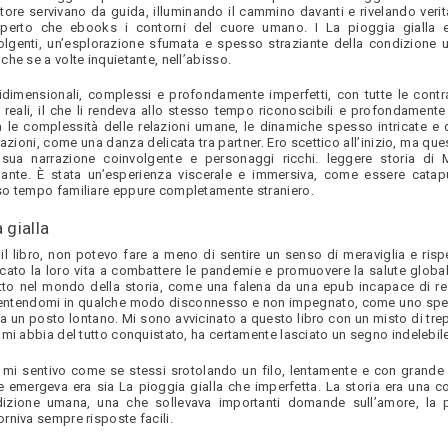
autore servivano da guida, illuminando il cammino davanti e rivelando veri
erto che ebooks i contorni del cuore umano. I La pioggia gialla e
lgenti, un’esplorazione sfumata e spesso straziante della condizione
he se a volte inquietante, nell’abisso.
idimensionali, complessi e profondamente imperfetti, con tutte le contr
reali, il che li rendeva allo stesso tempo riconoscibili e profondamente
 le complessità delle relazioni umane, le dinamiche spesso intricate e di
azioni, come una danza delicata tra partner. Ero scettico all’inizio, ma que
sua narrazione coinvolgente e personaggi ricchi. leggere storia di 
nante. È stata un’esperienza viscerale e immersiva, come essere catapu
so tempo familiare eppure completamente straniero.
 gialla
 il libro, non potevo fare a meno di sentire un senso di meraviglia e rispe
cato la loro vita a combattere le pandemie e promuovere la salute globa
atto nel mondo della storia, come una falena da una epub incapace di res
sentendomi in qualche modo disconnesso e non impegnato, come uno spe
 un posto lontano. Mi sono avvicinato a questo libro con un misto di tre
 mi abbia del tutto conquistato, ha certamente lasciato un segno indelebile
 mi sentivo come se stessi srotolando un filo, lentamente e con grande f
he emergeva era sia La pioggia gialla che imperfetta. La storia era una
dizione umana, una che sollevava importanti domande sull’amore, la p
rniva sempre risposte facili.