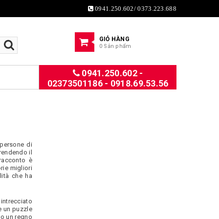
0941.250.602/ 0373.223.688
GIỎ HÀNG
0 Sản phẩm
0941.250.602 -
02373501186 - 0918.69.53.56
 persone di
 rendendo il
 racconto è
rie migliori
lità che ha
 intrecciato
e un puzzle
rso un regno