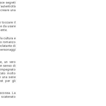
sce segreti
’autenticità
 creare una
 toccare il
he da usare
mente.
la cultura e
sto romanzo
clatante di
 personaggi
re, un vero
un senso di
to impegnato
zzato molto
è una serie
st per gli
 scossa. La
o scatenato