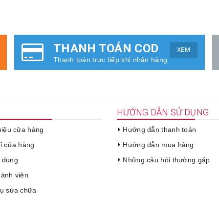
THANH TOÁN COD
XEM
Thanh toán trực tiếp khi nhận hàng
HƯỚNG DẪN SỬ DỤNG
thiệu cửa hàng
Hướng dẫn thanh toán
hỉ cửa hàng
Hướng dẫn mua hàng
 dụng
Những câu hỏi thường gặp
hành viên
vụ sửa chữa