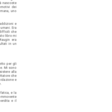
tà nascoste
motivi dei
 umana, uno
addizioni e
 umani. Era
fficili che
sto libro mi
Maugin era
ltati in un
tto per gli
le. Mi sono
istere alla
ttatore che
pidazione e
.
atica, e la
 commovente
erdita e il