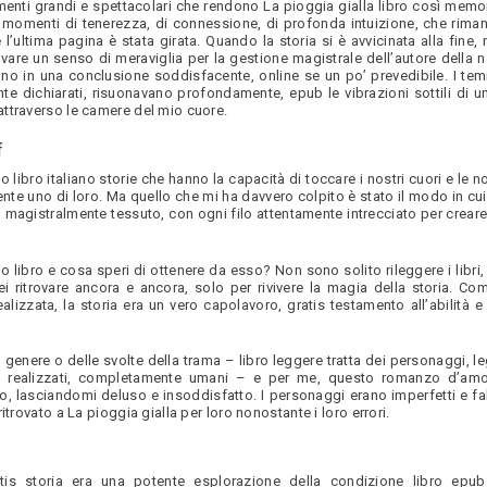
menti grandi e spettacolari che rendono La pioggia gialla libro così memor
i, i momenti di tenerezza, di connessione, di profonda intuizione, che rim
’ultima pagina è stata girata. Quando la storia si è avvicinata alla fine,
vare un senso di meraviglia per la gestione magistrale dell’autore della n
avano in una conclusione soddisfacente, online se un po’ prevedibile. I te
e dichiarati, risuonavano profondamente, epub le vibrazioni sottili di u
ttraverso le camere del mio cuore.
f
o libro italiano storie che hanno la capacità di toccare i nostri cuori e le n
nte uno di loro. Ma quello che mi ha davvero colpito è stato il modo in cui 
 magistralmente tessuto, con ogni filo attentamente intrecciato per creare
mo libro e cosa speri di ottenere da esso? Non sono solito rileggere i libr
ei ritrovare ancora e ancora, solo per rivivere la magia della storia. Co
alizzata, la storia era un vero capolavoro, gratis testamento all’abilità e
el genere o delle svolte della trama – libro leggere tratta dei personaggi, l
 realizzati, completamente umani – e per me, questo romanzo d’amo
o, lasciandomi deluso e insoddisfatto. I personaggi erano imperfetti e fa
itrovato a La pioggia gialla per loro nonostante i loro errori.
tis storia era una potente esplorazione della condizione libro epu