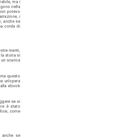
abile, ma i
angono nella
 non potevo
arrazione, i
mi, anche se
na corda di
ostre menti,
la storia si
 un scarica
i, ma questo
me un’opera
 alla ebook
eggere se si
re è stato
llosi, come
b anche se