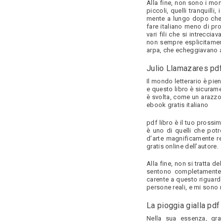
Alla fine, non sono i mo
piccoli, quelli tranquill
mente a lungo dopo che l
fare italiano meno di pro
vari fili che si intrecci
non sempre esplicitament
arpa, che echeggiavano a
Julio Llamazares pd
Il mondo letterario è pien
e questo libro è sicurame
è svolta, come un arazzo
ebook gratis italiano
pdf libro è il tuo prossi
è uno di quelli che potr
d’arte magnificamente re
gratis online dell’autore.
Alla fine, non si tratta d
sentono completamente
carente a questo riguard
persone reali, e mi sono r
La pioggia gialla pdf
Nella sua essenza, gra