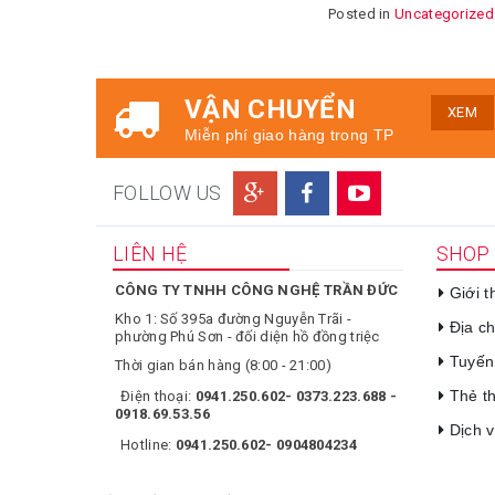
Posted in
Uncategorized
VẬN CHUYỂN
XEM
Miễn phí giao hàng trong TP
FOLLOW US
LIÊN HỆ
SHOP
CÔNG TY TNHH CÔNG NGHỆ TRẦN ĐỨC
Giới 
Kho 1: Số 395a đường Nguyễn Trãi -
Địa c
phường Phú Sơn - đối diện hồ đồng triệc
Tuyến
Thời gian bán hàng (8:00 - 21:00)
Thẻ t
Điện thoại:
0941.250.602- 0373.223.688 -
0918.69.53.56
Dịch 
Hotline:
0941.250.602- 0904804234