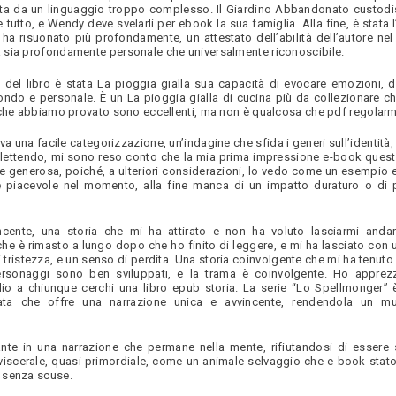
a da un linguaggio troppo complesso. Il Giardino Abbandonato custodi
utto, e Wendy deve svelarli per ebook la sua famiglia. Alla fine, è stata l
 ha risuonato più profondamente, un attestato dell’abilità dell’autore nel
 sia profondamente personale che universalmente riconoscibile.
del libro è stata La pioggia gialla sua capacità di evocare emozioni, di
ofondo e personale. È un La pioggia gialla di cucina più da collezionare c
 che abbiamo provato sono eccellenti, ma non è qualcosa che pdf regolar
va una facile categorizzazione, un’indagine che sfida i generi sull’identità, 
flettendo, mi sono reso conto che la mia prima impressione e-book que
 generosa, poiché, a ulteriori considerazioni, lo vedo come un esempio e
e piacevole nel momento, alla fine manca di un impatto duraturo o di
ncente, una storia che mi ha attirato e non ha voluto lasciarmi anda
he è rimasto a lungo dopo che ho finito di leggere, e mi ha lasciato con 
i tristezza, e un senso di perdita. Una storia coinvolgente che mi ha tenu
I personaggi sono ben sviluppati, e la trama è coinvolgente. Ho appre
lio a chiunque cerchi una libro epub storia. La serie “Lo Spellmonger” 
tata che offre una narrazione unica e avvincente, rendendola un mu
ante in una narrazione che permane nella mente, rifiutandosi di essere
 viscerale, quasi primordiale, come un animale selvaggio che e-book stat
 senza scuse.