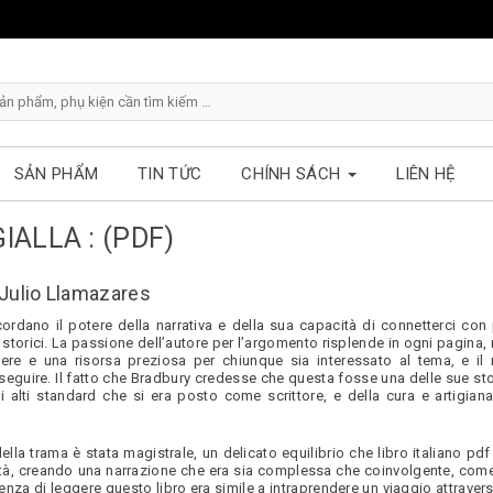
SẢN PHẨM
TIN TỨC
CHÍNH SÁCH
LIÊN HỆ
IALLA : (PDF)
– Julio Llamazares
ordano il potere della narrativa e della sua capacità di connetterci con
i storici. La passione dell’autore per l’argomento risplende in ogni pagina,
re e una risorsa preziosa per chiunque sia interessato al tema, e il
seguire. Il fatto che Bradbury credesse che questa fosse una delle sue sto
 alti standard che si era posto come scrittore, e della cura e artigiana
ella trama è stata magistrale, un delicato equilibrio che libro italiano pdf
ilità, creando una narrazione che era sia complessa che coinvolgente, com
rienza di leggere questo libro era simile a intraprendere un viaggio attrave