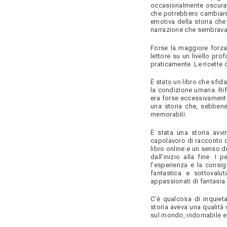
occasionalmente oscurat
che potrebbero cambiare t
emotiva della storia che
narrazione che sembrava
Forse la maggiore forza 
lettore su un livello pr
praticamente. Le ricette
È stato un libro che sfida
la condizione umana. Ri
era forse eccessivamente
una storia che, sebben
memorabili.
È stata una storia avvi
capolavoro di racconto c
libro online e un senso d
dall’inizio alla fine. 
l’esperienza e la consig
fantastica e sottovalu
appassionati di fantasia.
C’è qualcosa di inquiet
storia aveva una qualità
sul mondo, indomabile e