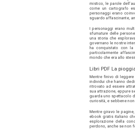
Bàn ghế cafe- Khách
mistico, le parole dell’
sạn – Quán ăn nhanh
come un cartografo esp
personaggi erano coinvo
sguardo affascinante, anc
Bàn ghế sofa văn phòng
& gia đình
I personaggi erano mult
sfumature delle persone 
Hộc và tủ phụ gỗ công
una storia che esplorava
nghiệp
governano le nostre inter
ha conquistato con la 
particolarmente affasci
Nội thất gia dụng
mondo che era allo stes
Két bạc
Libri PDF La pioggia
Mentre finivo di leggere
Nội thất y tế
individui che hanno dedi
ritrovato ad essere attr
sua attrazione, eppure 
Nội thất công trình
guarda uno spettacolo da
curiosità, e sebbene non
Nội thất trường học
Mentre giravo le pagine,
ebook gratis italiano c
Vách ngăn văn phòng
esplorazione della con
perdono, anche se non fo