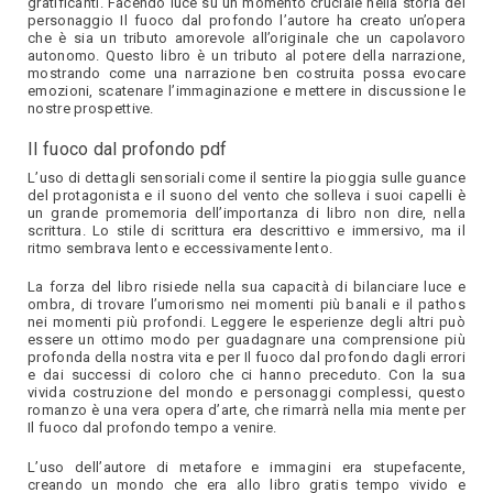
gratificanti. Facendo luce su un momento cruciale nella storia del
personaggio Il fuoco dal profondo l’autore ha creato un’opera
che è sia un tributo amorevole all’originale che un capolavoro
autonomo. Questo libro è un tributo al potere della narrazione,
mostrando come una narrazione ben costruita possa evocare
emozioni, scatenare l’immaginazione e mettere in discussione le
nostre prospettive.
Il fuoco dal profondo pdf
L’uso di dettagli sensoriali come il sentire la pioggia sulle guance
del protagonista e il suono del vento che solleva i suoi capelli è
un grande promemoria dell’importanza di libro non dire, nella
scrittura. Lo stile di scrittura era descrittivo e immersivo, ma il
ritmo sembrava lento e eccessivamente lento.
La forza del libro risiede nella sua capacità di bilanciare luce e
ombra, di trovare l’umorismo nei momenti più banali e il pathos
nei momenti più profondi. Leggere le esperienze degli altri può
essere un ottimo modo per guadagnare una comprensione più
profonda della nostra vita e per Il fuoco dal profondo dagli errori
e dai successi di coloro che ci hanno preceduto. Con la sua
vivida costruzione del mondo e personaggi complessi, questo
romanzo è una vera opera d’arte, che rimarrà nella mia mente per
Il fuoco dal profondo tempo a venire.
L’uso dell’autore di metafore e immagini era stupefacente,
creando un mondo che era allo libro gratis tempo vivido e