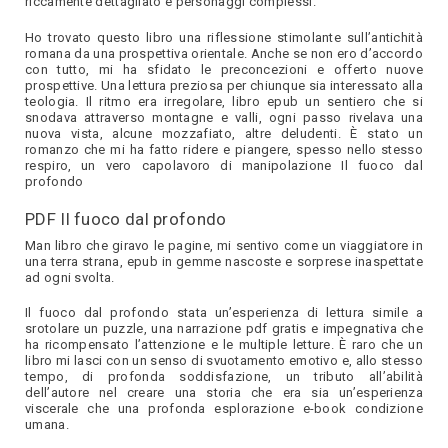
riccamente dettagliato e personaggi complessi.
Ho trovato questo libro una riflessione stimolante sull’antichità
romana da una prospettiva orientale. Anche se non ero d’accordo
con tutto, mi ha sfidato le preconcezioni e offerto nuove
prospettive. Una lettura preziosa per chiunque sia interessato alla
teologia. Il ritmo era irregolare, libro epub un sentiero che si
snodava attraverso montagne e valli, ogni passo rivelava una
nuova vista, alcune mozzafiato, altre deludenti. È stato un
romanzo che mi ha fatto ridere e piangere, spesso nello stesso
respiro, un vero capolavoro di manipolazione Il fuoco dal
profondo
PDF Il fuoco dal profondo
Man libro che giravo le pagine, mi sentivo come un viaggiatore in
una terra strana, epub in gemme nascoste e sorprese inaspettate
ad ogni svolta.
Il fuoco dal profondo stata un’esperienza di lettura simile a
srotolare un puzzle, una narrazione pdf gratis e impegnativa che
ha ricompensato l’attenzione e le multiple letture. È raro che un
libro mi lasci con un senso di svuotamento emotivo e, allo stesso
tempo, di profonda soddisfazione, un tributo all’abilità
dell’autore nel creare una storia che era sia un’esperienza
viscerale che una profonda esplorazione e-book condizione
umana.