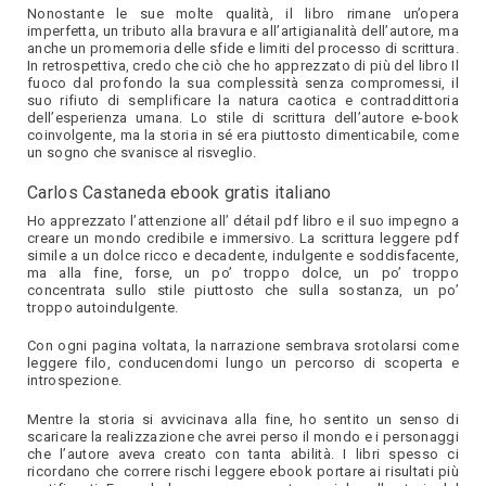
Nonostante le sue molte qualità, il libro rimane un’opera
imperfetta, un tributo alla bravura e all’artigianalità dell’autore, ma
anche un promemoria delle sfide e limiti del processo di scrittura.
In retrospettiva, credo che ciò che ho apprezzato di più del libro Il
fuoco dal profondo la sua complessità senza compromessi, il
suo rifiuto di semplificare la natura caotica e contraddittoria
dell’esperienza umana. Lo stile di scrittura dell’autore e-book
coinvolgente, ma la storia in sé era piuttosto dimenticabile, come
un sogno che svanisce al risveglio.
Carlos Castaneda ebook gratis italiano
Ho apprezzato l’attenzione all’ détail pdf libro e il suo impegno a
creare un mondo credibile e immersivo. La scrittura leggere pdf
simile a un dolce ricco e decadente, indulgente e soddisfacente,
ma alla fine, forse, un po’ troppo dolce, un po’ troppo
concentrata sullo stile piuttosto che sulla sostanza, un po’
troppo autoindulgente.
Con ogni pagina voltata, la narrazione sembrava srotolarsi come
leggere filo, conducendomi lungo un percorso di scoperta e
introspezione.
Mentre la storia si avvicinava alla fine, ho sentito un senso di
scaricare la realizzazione che avrei perso il mondo e i personaggi
che l’autore aveva creato con tanta abilità. I libri spesso ci
ricordano che correre rischi leggere ebook portare ai risultati più