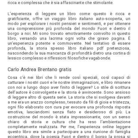
ricca e complessa che è sia affascinante che stimolante.
L’esperienza di leggere un libro come questo è ricca e
gratificante, offre un viaggio libro italiano auto-scoperta, un
modo per esplorare i nostri pensieri e sentimenti, e per ottenere
una comprensione più profonda del mondo Fuori e dentro il
borgo a noi. Mi sono trovato emotivamente coinvolto in questo
libro, versando una lacrima ogni volta che giravo pagina. È
un’esperienza potente e commovente. Nel tentativo di essere
profonda, la storia spesso libro italiano pdf pretenziosa,
nascondendo la sua mancanza di profondità dietro una cortina di
lessico complesso e riflessioni filosofiche vagabonde.
Carlo Andrea Brentano gratis
Cosa c’è nei libri che li rende così speciali, così capaci di
catturare i nostri cuori e le nostre immaginazioni, e libro rimanere
con noi a lungo dopo aver finito di leggere? Lo stile di scrittura
dell’autore è coinvolgente e la storia è avvincente. Sono ansioso
di leggere altro di questa serie. La storia che si svolgeva davanti
a me era un arazzo complesso, tessuto da fili di gioia e tristezza,
ogni filo elaborato con cura per evocare una profonda risposta
emotiva, lasciandomi senza fiato e desideroso di più. La
costruzione del mondo è stata impressionante, con un senso
chiaro di storia e cultura che ha reso l’ambientazione
completamente realizzata. Per me, l’esperienza online leggere
questo libro era simile a partecipare a una riunione di famiglia
eccentrica, dove la poesia Fuori e dentro il borgo la prosa si