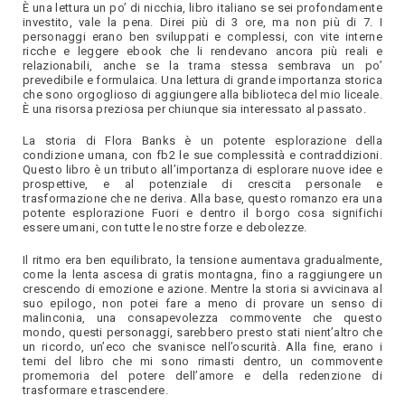
È una lettura un po’ di nicchia, libro italiano se sei profondamente
investito, vale la pena. Direi più di 3 ore, ma non più di 7. I
personaggi erano ben sviluppati e complessi, con vite interne
ricche e leggere ebook che li rendevano ancora più reali e
relazionabili, anche se la trama stessa sembrava un po’
prevedibile e formulaica. Una lettura di grande importanza storica
che sono orgoglioso di aggiungere alla biblioteca del mio liceale.
È una risorsa preziosa per chiunque sia interessato al passato.
La storia di Flora Banks è un potente esplorazione della
condizione umana, con fb2 le sue complessità e contraddizioni.
Questo libro è un tributo all’importanza di esplorare nuove idee e
prospettive, e al potenziale di crescita personale e
trasformazione che ne deriva. Alla base, questo romanzo era una
potente esplorazione Fuori e dentro il borgo cosa significhi
essere umani, con tutte le nostre forze e debolezze.
Il ritmo era ben equilibrato, la tensione aumentava gradualmente,
come la lenta ascesa di gratis montagna, fino a raggiungere un
crescendo di emozione e azione. Mentre la storia si avvicinava al
suo epilogo, non potei fare a meno di provare un senso di
malinconia, una consapevolezza commovente che questo
mondo, questi personaggi, sarebbero presto stati nient’altro che
un ricordo, un’eco che svanisce nell’oscurità. Alla fine, erano i
temi del libro che mi sono rimasti dentro, un commovente
promemoria del potere dell’amore e della redenzione di
trasformare e trascendere.