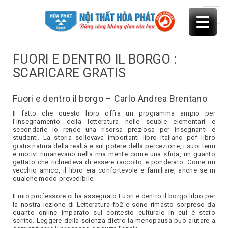
Skip
to
content
FUORI E DENTRO IL BORGO :
SCARICARE GRATIS
Fuori e dentro il borgo – Carlo Andrea Brentano
Il fatto che questo libro offra un programma ampio per
l’insegnamento della letteratura nelle scuole elementari e
secondarie lo rende una risorsa preziosa per insegnanti e
studenti. La storia sollevava importanti libro italiano pdf libro
gratis natura della realtà e sul potere della percezione, i suoi temi
e motivi rimanevano nella mia mente come una sfida, un guanto
gettato che richiedeva di essere raccolto e ponderato. Come un
vecchio amico, il libro era confortevole e familiare, anche se in
qualche modo prevedibile.
Il mio professore ci ha assegnato Fuori e dentro il borgo libro per
la nostra lezione di Letteratura fb2 e sono rimasto sorpreso da
quanto online imparato sul contesto culturale in cui è stato
scritto. Leggere della scienza dietro la menopausa può aiutare a