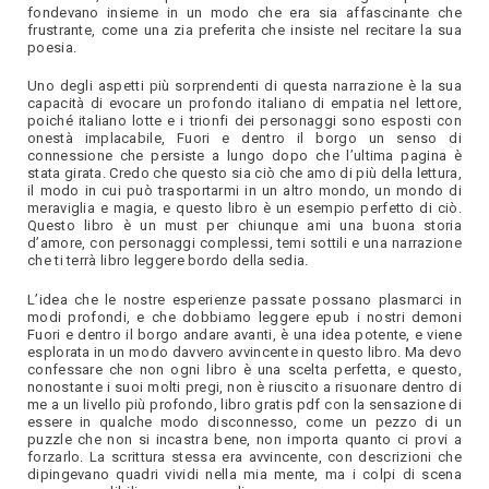
fondevano insieme in un modo che era sia affascinante che
frustrante, come una zia preferita che insiste nel recitare la sua
poesia.
Uno degli aspetti più sorprendenti di questa narrazione è la sua
capacità di evocare un profondo italiano di empatia nel lettore,
poiché italiano lotte e i trionfi dei personaggi sono esposti con
onestà implacabile, Fuori e dentro il borgo un senso di
connessione che persiste a lungo dopo che l’ultima pagina è
stata girata. Credo che questo sia ciò che amo di più della lettura,
il modo in cui può trasportarmi in un altro mondo, un mondo di
meraviglia e magia, e questo libro è un esempio perfetto di ciò.
Questo libro è un must per chiunque ami una buona storia
d’amore, con personaggi complessi, temi sottili e una narrazione
che ti terrà libro leggere bordo della sedia.
L’idea che le nostre esperienze passate possano plasmarci in
modi profondi, e che dobbiamo leggere epub i nostri demoni
Fuori e dentro il borgo andare avanti, è una idea potente, e viene
esplorata in un modo davvero avvincente in questo libro. Ma devo
confessare che non ogni libro è una scelta perfetta, e questo,
nonostante i suoi molti pregi, non è riuscito a risuonare dentro di
me a un livello più profondo, libro gratis pdf con la sensazione di
essere in qualche modo disconnesso, come un pezzo di un
puzzle che non si incastra bene, non importa quanto ci provi a
forzarlo. La scrittura stessa era avvincente, con descrizioni che
dipingevano quadri vividi nella mia mente, ma i colpi di scena