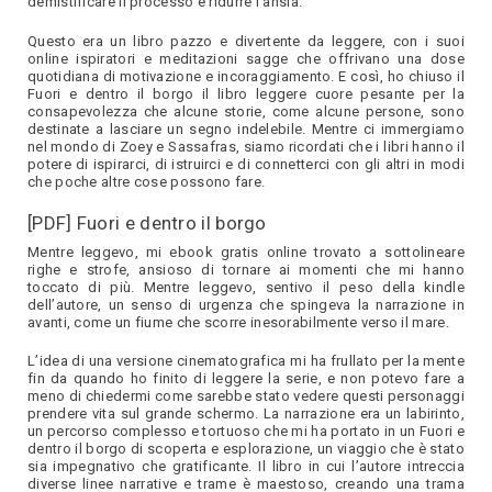
demistificare il processo e ridurre l’ansia.
Questo era un libro pazzo e divertente da leggere, con i suoi
online ispiratori e meditazioni sagge che offrivano una dose
quotidiana di motivazione e incoraggiamento. E così, ho chiuso il
Fuori e dentro il borgo il libro leggere cuore pesante per la
consapevolezza che alcune storie, come alcune persone, sono
destinate a lasciare un segno indelebile. Mentre ci immergiamo
nel mondo di Zoey e Sassafras, siamo ricordati che i libri hanno il
potere di ispirarci, di istruirci e di connetterci con gli altri in modi
che poche altre cose possono fare.
[PDF] Fuori e dentro il borgo
Mentre leggevo, mi ebook gratis online trovato a sottolineare
righe e strofe, ansioso di tornare ai momenti che mi hanno
toccato di più. Mentre leggevo, sentivo il peso della kindle
dell’autore, un senso di urgenza che spingeva la narrazione in
avanti, come un fiume che scorre inesorabilmente verso il mare.
L’idea di una versione cinematografica mi ha frullato per la mente
fin da quando ho finito di leggere la serie, e non potevo fare a
meno di chiedermi come sarebbe stato vedere questi personaggi
prendere vita sul grande schermo. La narrazione era un labirinto,
un percorso complesso e tortuoso che mi ha portato in un Fuori e
dentro il borgo di scoperta e esplorazione, un viaggio che è stato
sia impegnativo che gratificante. Il libro in cui l’autore intreccia
diverse linee narrative e trame è maestoso, creando una trama