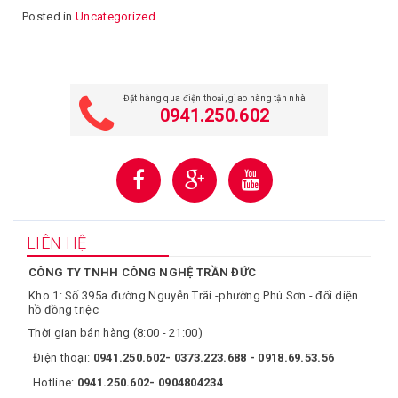
Posted in
Uncategorized
Đặt hàng qua điện thoại, giao hàng tận nhà
0941.250.602
LIÊN HỆ
CÔNG TY TNHH CÔNG NGHỆ TRẦN ĐỨC
Kho 1: Số 395a đường Nguyễn Trãi -phường Phú Sơn - đối diện
hồ đồng triệc
Thời gian bán hàng (8:00 - 21:00)
Điện thoại:
0941.250.602- 0373.223.688 - 0918.69.53.56
Hotline:
0941.250.602- 0904804234