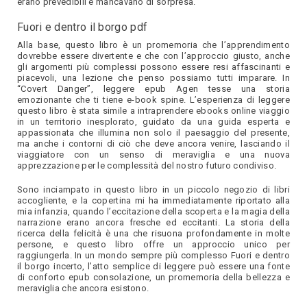
erano prevedibili e mancavano di sorpresa.
Fuori e dentro il borgo pdf
Alla base, questo libro è un promemoria che l’apprendimento
dovrebbe essere divertente e che con l’approccio giusto, anche
gli argomenti più complessi possono essere resi affascinanti e
piacevoli, una lezione che penso possiamo tutti imparare. In
“Covert Danger”, leggere epub Agen tesse una storia
emozionante che ti tiene e-book spine. L’esperienza di leggere
questo libro è stata simile a intraprendere ebooks online viaggio
in un territorio inesplorato, guidato da una guida esperta e
appassionata che illumina non solo il paesaggio del presente,
ma anche i contorni di ciò che deve ancora venire, lasciando il
viaggiatore con un senso di meraviglia e una nuova
apprezzazione per le complessità del nostro futuro condiviso.
Sono inciampato in questo libro in un piccolo negozio di libri
accogliente, e la copertina mi ha immediatamente riportato alla
mia infanzia, quando l’eccitazione della scoperta e la magia della
narrazione erano ancora fresche ed eccitanti. La storia della
ricerca della felicità è una che risuona profondamente in molte
persone, e questo libro offre un approccio unico per
raggiungerla. In un mondo sempre più complesso Fuori e dentro
il borgo incerto, l’atto semplice di leggere può essere una fonte
di conforto epub consolazione, un promemoria della bellezza e
meraviglia che ancora esistono.