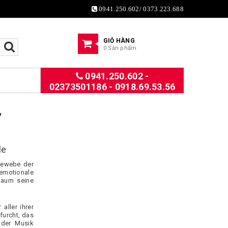
0941.250.602/ 0373.223.688
GIỎ HÀNG
0 Sản phẩm
0941.250.602 -
02373501186 - 0918.69.53.56
,
le
Gewebe der
emotionale
 kaum seine
aller ihrer
furcht, das
 der Musik