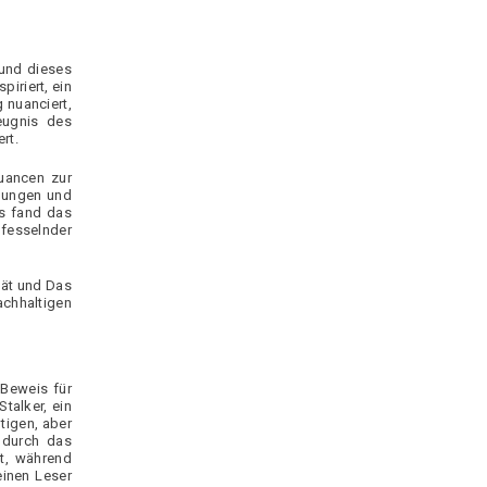
 und dieses
iriert, ein
 nuanciert,
eugnis des
rt.
Nuancen zur
chungen und
ts fand das
fesselnder
tät und Das
achhaltigen
 Beweis für
talker, ein
tigen, aber
 durch das
t, während
einen Leser