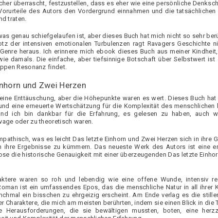
her überrascht, festzustellen, dass es eher wie eine persönliche Denkschri
orurteile des Autors den Vordergrund einnahmen und die tatsächlichen
nd traten.
was genau schiefgelaufen ist, aber dieses Buch hat mich nicht so sehr berü
rotz der intensiven emotionalen Turbulenzen ragt Ravagers Geschichte n
-Genre heraus. Ich erinnere mich ebook dieses Buch aus meiner Kindheit,
ie damals. Die einfache, aber tiefsinnige Botschaft über Selbstwert ist
ruppen Resonanz findet.
inhorn und Zwei Herzen
 eine Enttäuschung, aber die Höhepunkte waren es wert. Dieses Buch hat
 und eine erneuerte Wertschätzung für die Komplexität des menschlichen
 und ich bin dankbar für die Erfahrung, es gelesen zu haben, auch w
vage oder zu theoretisch waren.
pathisch, was es leicht Das letzte Einhorn und Zwei Herzen sich in ihre 
m ihre Ergebnisse zu kümmern. Das neueste Werk des Autors ist eine e
ose die historische Genauigkeit mit einer überzeugenden Das letzte Einho
aktere waren so roh und lebendig wie eine offene Wunde, intensiv rea
Roman ist ein umfassendes Epos, das die menschliche Natur in all ihrer 
nchmal ein bisschen zu ehrgeizig erscheint. Am Ende verlag es die stil
r Charaktere, die mich am meisten berührten, indem sie einen Blick in die T
 Herausforderungen, die sie bewältigen mussten, boten, eine herzz