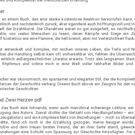
eit und Komplexität der menschlichen Erfahrung.
her
 an einem Buch, das eine starke kostenlose Reaktion hervorrufen kann,
holisch und nachdenklich zurück, aber irgendwie auch hoffnungsvoll und insp
aft der Erzählkunst. Die Charaktere waren so gut ausgefeilt, so reichhaltig
atte, von realen Menschen zu lesen, deren Kämpfe und Siege ein Z
kostenlos wie eine Flamme, die hell brennt, aber mit Verletzlichkeit flacke
ut entwickelt und komplex, mit reichen inneren Leben, die Tiefe und 
aber die Handlung selbst kam oft vorhersehbar vor, fehlten die Überras
wirklich außergewöhnlicher Literatur erwarte. Trotz des langsamen Star
n Rhythmus und online mich in eine Welt voller lebhafter Bilder und 
ücher war ökonomisch, ein sparsamer und eleganter Stil, der die Komplexi
 Herzen der Geschichte verbarg. Dieses Buch ebook ein Zeugnis für den n
otischer Geschichten.
und Zwei Herzen pdf
eb das Buch eine lohnende, wenn auch manchmal schwierige Lektüre, ein
gung des Autors. Zuerst drohte die Vielzahl von Handlungsfäden – ein S
gzeugabsturz und ein komplexes Netz von Beziehungen – mich zu überwäl
rehte, fand ich mich in die Erzählung gezogen, meine Neugier wurde
Robin und dem treuen besten Freund, der an ihrer Seite stand, geweck
eziehungen eine Schicht von Spannung zur Geschichte hinzufügten. Für 