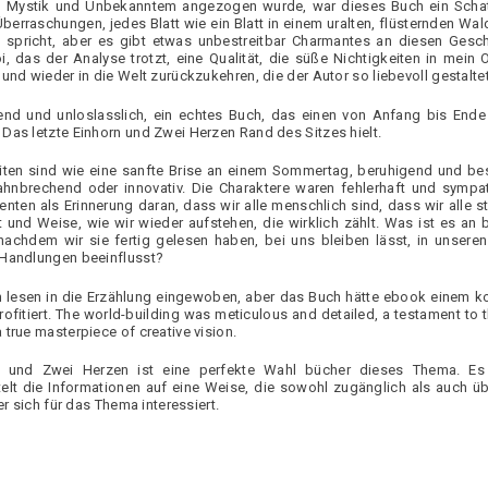
n Mystik und Unbekanntem angezogen wurde, war dieses Buch ein Scha
erraschungen, jedes Blatt wie ein Blatt in einem uralten, flüsternden Wald
ie spricht, aber es gibt etwas unbestreitbar Charmantes an diesen Gesch
, das der Analyse trotzt, eine Qualität, die süße Nichtigkeiten in mein Oh
und wieder in die Welt zurückzukehren, die der Autor so liebevoll gestaltet
nd und unloslasslich, ein echtes Buch, das einen von Anfang bis Ende
Das letzte Einhorn und Zwei Herzen Rand des Sitzes hielt.
iten sind wie eine sanfte Brise an einem Sommertag, beruhigend und be
hnbrechend oder innovativ. Die Charaktere waren fehlerhaft und sympat
ten als Erinnerung daran, dass wir alle menschlich sind, dass wir alle s
Art und Weise, wie wir wieder aufstehen, die wirklich zählt. Was ist es an
nachdem wir sie fertig gelesen haben, bei uns bleiben lässt, in unser
 Handlungen beeinflusst?
 lesen in die Erzählung eingewoben, aber das Buch hätte ebook einem 
rofitiert. The world-building was meticulous and detailed, a testament to 
true masterpiece of creative vision.
 und Zwei Herzen ist eine perfekte Wahl bücher dieses Thema. Es i
elt die Informationen auf eine Weise, die sowohl zugänglich als auch 
er sich für das Thema interessiert.