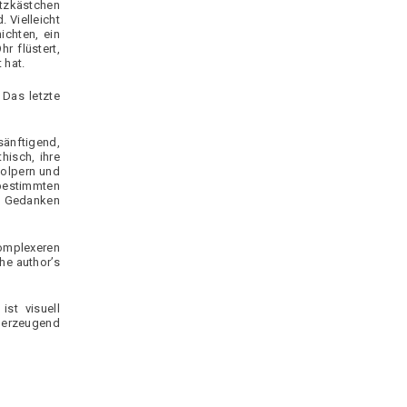
tzkästchen
. Vielleicht
ichten, ein
r flüstert,
 hat.
 Das letzte
sänftigend,
hisch, ihre
tolpern und
 bestimmten
en Gedanken
komplexeren
the author’s
st visuell
überzeugend