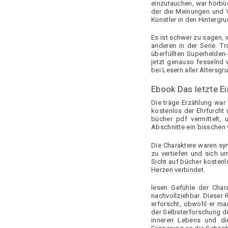
Bàn ghế cafe- Khách
einzutauchen, war hörbüc
sạn – Quán ăn nhanh
der die Meinungen und V
Künstler in den Hintergru
Bàn ghế sofa văn phòng
Es ist schwer zu sagen, 
& gia đình
anderen in der Serie. T
überfüllten Superhelden
Hộc và tủ phụ gỗ công
jetzt genauso fesselnd w
bei Lesern aller Altersg
nghiệp
Ebook Das letzte E
Nội thất gia dụng
Die träge Erzählung war
kostenlos der Ehrfurcht
Két bạc
bücher pdf vermittelt,
Abschnitte ein bisschen 
Nội thất y tế
Die Charaktere waren sym
zu vertiefen und sich u
Nội thất công trình
Sicht auf bücher kostenl
Herzen verbindet.
Nội thất trường học
lesen Gefühle der Char
nachvollziehbar. Dieser 
Vách ngăn văn phòng
erforscht, obwohl er ma
der Selbsterforschung de
inneren Lebens und die