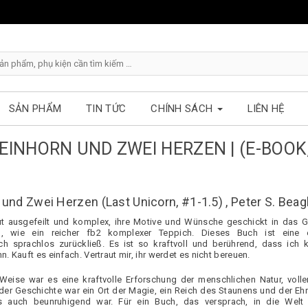
SẢN PHẨM
TIN TỨC
CHÍNH SÁCH
LIÊN HỆ
EINHORN UND ZWEI HERZEN | (E-BOOK
 und Zwei Herzen (Last Unicorn, #1-1.5) , Peter S. Beag
ut ausgefeilt und komplex, ihre Motive und Wünsche geschickt in das 
n, wie ein reicher fb2 komplexer Teppich. Dieses Buch ist eine 
ch sprachlos zurückließ. Es ist so kraftvoll und berührend, dass ich
 Kauft es einfach. Vertraut mir, ihr werdet es nicht bereuen.
 Weise war es eine kraftvolle Erforschung der menschlichen Natur, voller 
der Geschichte war ein Ort der Magie, ein Reich des Staunens und der Ehr
s auch beunruhigend war. Für ein Buch, das versprach, in die Welt