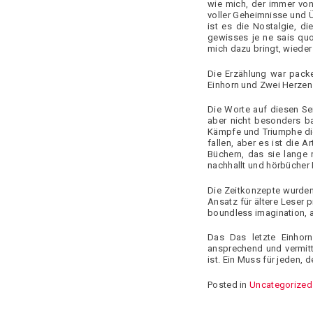
wie mich, der immer vo
voller Geheimnisse und Üb
ist es die Nostalgie, d
gewisses je ne sais quoi
mich dazu bringt, wieder 
Die Erzählung war packe
Einhorn und Zwei Herzen 
Die Worte auf diesen Se
aber nicht besonders ba
Kämpfe und Triumphe dien
fallen, aber es ist die 
Büchern, das sie lange 
nachhallt und hörbücher
Die Zeitkonzepte wurden
Ansatz für ältere Leser p
boundless imagination, a 
Das Das letzte Einhorn
ansprechend und vermitt
ist. Ein Muss für jeden, d
Posted in
Uncategorized