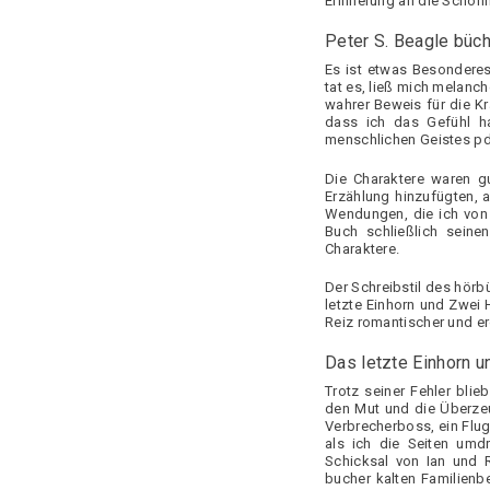
Erinnerung an die Schönh
Peter S. Beagle büc
Es ist etwas Besonderes
tat es, ließ mich melanc
wahrer Beweis für die Kr
dass ich das Gefühl h
menschlichen Geistes pdf 
Die Charaktere waren g
Erzählung hinzufügten, 
Wendungen, die ich von 
Buch schließlich seine
Charaktere.
Der Schreibstil des hörb
letzte Einhorn und Zwei
Reiz romantischer und er
Das letzte Einhorn 
Trotz seiner Fehler bli
den Mut und die Überzeu
Verbrecherboss, ein Flu
als ich die Seiten umd
Schicksal von Ian und 
bucher kalten Familienb