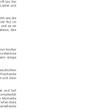
ft las, bei
 Lieder und
hrt wie die
icht fb2 im
 und es ist
 etwas, das
 mir bücher
 kostenlose
enn einige
Geschichten
rfrischende
rn und Zwei
l und tief
Komplexität
len Momente
iefen ihres
erreißende