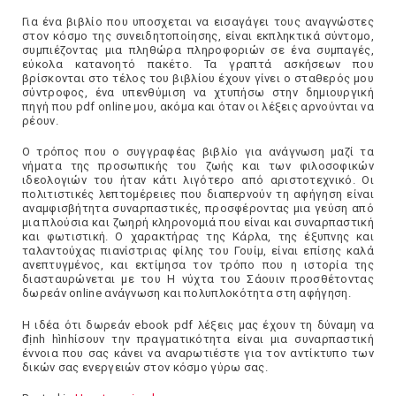
Για ένα βιβλίο που υποσχεται να εισαγάγει τους αναγνώστες
στον κόσμο της συνειδητοποίησης, είναι εκπληκτικά σύντομο,
συμπιέζοντας μια πληθώρα πληροφοριών σε ένα συμπαγές,
εύκολα κατανοητό πακέτο. Τα γραπτά ασκήσεων που
βρίσκονται στο τέλος του βιβλίου έχουν γίνει ο σταθερός μου
σύντροφος, ένα υπενθύμιση να χτυπήσω στην δημιουργική
πηγή που pdf online μου, ακόμα και όταν οι λέξεις αρνούνται να
ρέουν.
Ο τρόπος που ο συγγραφέας βιβλίο για ανάγνωση μαζί τα
νήματα της προσωπικής του ζωής και των φιλοσοφικών
ιδεολογιών του ήταν κάτι λιγότερο από αριστοτεχνικό. Οι
πολιτιστικές λεπτομέρειες που διαπερνούν τη αφήγηση είναι
αναμφισβήτητα συναρπαστικές, προσφέροντας μια γεύση από
μια πλούσια και ζωηρή κληρονομιά που είναι και συναρπαστική
και φωτιστική. Ο χαρακτήρας της Κάρλα, της έξυπνης και
ταλαντούχας πιανίστριας φίλης του Γουίμ, είναι επίσης καλά
ανεπτυγμένος, και εκτίμησα τον τρόπο που η ιστορία της
διασταυρώνεται με του Η νύχτα του Σάουιν προσθέτοντας
δωρεάν online ανάγνωση και πολυπλοκότητα στη αφήγηση.
Η ιδέα ότι δωρεάν ebook pdf λέξεις μας έχουν τη δύναμη να
định hìnhίσουν την πραγματικότητα είναι μια συναρπαστική
έννοια που σας κάνει να αναρωτιέστε για τον αντίκτυπο των
δικών σας ενεργειών στον κόσμο γύρω σας.