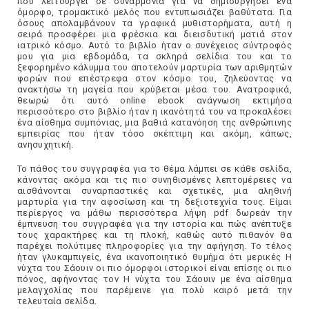
που λειτουργεί σε συναρμονία για να δημιουργήσει ένα
όμορφο, τρομακτικό μελός που εντυπωσιάζει βαθύτατα. Για
όσους απολαμβάνουν τα γραφικά μυθιστορήματα, αυτή η
σειρά προσφέρει μια φρέσκια και διεισδυτική ματιά στον
ιατρικό κόσμο. Αυτό το βιβλίο ήταν ο συνέχειος σύντροφός
μου για μια εβδομάδα, τα σκληρά σελίδια του και το
ξεφορημένο κάλυμμα του αποτελούν μαρτυρία των αριθμητών
φορών που επέστρεφα στον κόσμο του, ζηλεύοντας να
ανακτήσω τη μαγεία που κρύβεται μέσα του. Ανατροφικά,
θεωρώ ότι αυτό online ebook ανάγνωση εκτιμήσα
περισσότερο στο βιβλίο ήταν η ικανότητά του να προκαλέσει
ένα αίσθημα συμπόνιας, μια βαθιά κατανόηση της ανθρώπινης
εμπειρίας που ήταν τόσο σκέπτιμη και ακόμη, κάπως,
ανησυχητική.
Το πάθος του συγγραφέα για το θέμα λάμπει σε κάθε σελίδα,
κάνοντας ακόμα και τις πιο συνηθισμένες λεπτομέρειες να
αισθάνονται συναρπαστικές και σχετικές, μια αληθινή
μαρτυρία για την αφοσίωση και τη δεξιοτεχνία τους. Είμαι
περίεργος να μάθω περισσότερα λήψη pdf δωρεάν την
έμπνευση του συγγραφέα για την ιστορία και πώς ανέπτυξε
τους χαρακτήρες και τη πλοκή, καθώς αυτό πιθανόν θα
παρέχει πολύτιμες πληροφορίες για την αφήγηση. Το τέλος
ήταν γλυκαμπιγείς, ένα ικανοποιητικό θυμήμα ότι μερικές Η
νύχτα του Σάουιν οι πιο όμορφοι ιστορικοί είναι επίσης οι πιο
πόνος, αφήνοντας τον Η νύχτα του Σάουιν με ένα αίσθημα
μελαγχολίας που παρέμεινε για πολύ καιρό μετά την
τελευταία σελίδα.