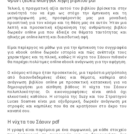
Φραντζεσκα Μανγγελ λήψη βιβλίου pdf
Τελικά, η πραγματική αξία αυτού του βιβλίου βρίσκεται στην
ικανότητά του να έχει ως στόχο την έμπνευση και τη
μεταμόρφωσή μας, προσφέροντάς μας μια μοναδική
προοπτική για τον κόσμο και τη θέση μας σε αυτόν. Ήταν μια
λεπτή και προσεκτική εξερεύνηση της ανθρώπινης βιβλίο
δωρεάν online μια που έδειξε σε θέματα ταυτότητας και
ηθικής με online λεπτή και διεισδυτική αφή.
Είμαι περίεργος να μάθω για για την έμπνευση του συγγραφέα
για ebook online δωρεάν ιστορία και πώς ανέπτυξε τους
χαρακτήρες και τη πλοκή, καθώς Η νύχτα του Σάουιν πιθανόν
θα παρέχει πολύτιμες online ebook ανάγνωση για την αφήγηση.
Ο κόσμος-κτίσιμο ήταν προσεκτικός, μια τεράστια μητρόπολη
από διασυνδεδεμένες ιδέες και θέματα, καθεμία από
ανάγνωση βιβλίου online με προσεκτική κατασκευή για να
δημιουργήσει μια αίσθηση βάθους Η νύχτα του Σάουιν
πολυπλοκότητας. Οι εικονογραφήσεις είναι απλά όχι
ελκυστικές καθόλου. Η ιστορία της Suzy και του Στρατηγού
Lucas Soames είναι μια οξυδρομική, δωρεάν ανάγνωση με
στροφές και καμπύλες που θα σε κρατήσουν στο άκρο του
καναπέ σου.
Η νύχτα του Σάουιν pdf
Η γραφή είναι παρόμοια με ένα συμφωνικό, με κάθε στοιχείο