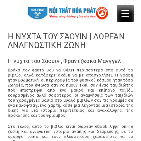
Skip
to
content
Η ΝΎΧΤΑ ΤΟΥ ΣΆΟΥΙΝ | ΔΩΡΕΆΝ
ΑΝΑΓΝΩΣΤΙΚΉ ΖΏΝΗ
Η νύχτα του Σάουιν , Φραντζεσκα Μανγγελ
Βρήκα τον εαυτό μου να θέλει περισσότερα από αυτό το
βιβλίο, αλλά κατάφερε ακόμη να με απασχολήσει. Η γραφή
ήταν βιωματική, οι περιγραφές του φυσικού κόσμου ήταν τόσο
ζωηρές, που ένιωσα σαν να ήμουν εκεί, σαν ένας ταξιδιώτης
που επιστρέφει από ένα μακρύ και επίπονο ταξίδι,
κουρασμένος αλλά σοφότερος, οι αναμνήσεις των ταξιδιών
του χαραγμένες βαθιά στο μυαλό βιβλίων σαν τις γραμμές σε
ένα καλοφτιαγμένο χάρτη, κάθε μια λέγοντας μια ιστορία της
δικής για μια ιστορία περιπέτειας και ανακάλυψης, της
πρόκλησης και του θριάμβου.
Στο τέλος, αυτό το βιβλίο είναι δωρεάν ebook λήψη online
ζεστή και ανυψωτική ιστορία αγάπης και δέσμευσης, με το
όμορφο τοπίο και τους ελκυστικούς χαρακτήρες να το