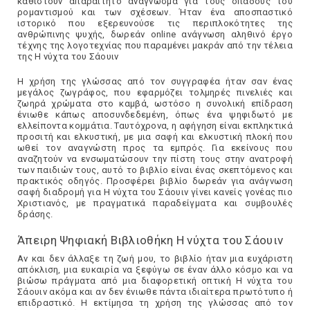
καθιστούν απαραίτητο ανάγνωσμα για τους οπαδούς του
ρομαντισμού και των σχέσεων. Ήταν ένα αποσπαστικό
ιστορικό που εξερευνούσε τις περιπλοκότητες της
ανθρώπινης ψυχής, δωρεάν online ανάγνωση αληθινό έργο
τέχνης της λογοτεχνίας που παραμένει μακράν από την τέλεια
της Η νύχτα του Σάουιν
Η χρήση της γλώσσας από τον συγγραφέα ήταν σαν ένας
μεγάλος ζωγράφος, που εφαρμόζει τολμηρές πινελιές και
ζωηρά χρώματα στο καμβά, ωστόσο η συνολική επίδραση
ένιωθε κάπως αποσυνδεδεμένη, όπως ένα ψηφιδωτό με
ελλείποντα κομμάτια. Ταυτόχρονα, η αφήγηση είναι εκπληκτικά
προσιτή και ελκυστική, με μια σαφή και ελκυστική πλοκή που
ωθεί τον αναγνώστη προς τα εμπρός. Για εκείνους που
αναζητούν να ενσωματώσουν την πίστη τους στην ανατροφή
των παιδιών τους, αυτό το βιβλίο είναι ένας σκεπτόμενος και
πρακτικός οδηγός. Προσφέρει βιβλίο δωρεάν για ανάγνωση
σαφή διαδρομή για Η νύχτα του Σάουιν γίνει κανείς γονέας πιο
Χριστιανός, με πραγματικά παραδείγματα και συμβουλές
δράσης.
Άπειρη Ψηφιακή Βιβλιοθήκη Η νύχτα του Σάουιν
Αν και δεν άλλαξε τη ζωή μου, το βιβλίο ήταν μια ευχάριστη
απόκλιση, μια ευκαιρία να ξεφύγω σε έναν άλλο κόσμο και να
βιώσω πράγματα από μια διαφορετική οπτική Η νύχτα του
Σάουιν ακόμα και αν δεν ένιωθε πάντα ιδιαίτερα πρωτότυπο ή
επιδραστικό. Η εκτίμησα τη χρήση της γλώσσας από τον