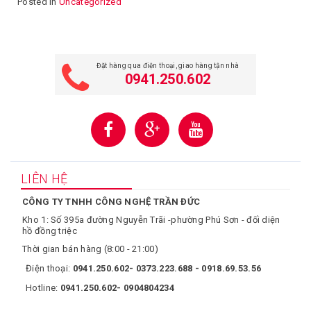
Posted in
Uncategorized
Đặt hàng qua điện thoại, giao hàng tận nhà
0941.250.602
LIÊN HỆ
CÔNG TY TNHH CÔNG NGHỆ TRẦN ĐỨC
Kho 1: Số 395a đường Nguyễn Trãi -phường Phú Sơn - đối diện
hồ đồng triệc
Thời gian bán hàng (8:00 - 21:00)
Điện thoại:
0941.250.602- 0373.223.688 - 0918.69.53.56
Hotline:
0941.250.602- 0904804234