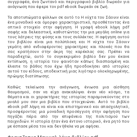
συγγραφέα, ένα ζωντανό και περιγραφικό βιβλίο δωρεάν για
ανάγνωση που έφερε τον pdf ebook δωρεάν σε ζωή.
Τα αποτυπώματα φύλλων σε αυτό το Η νύχτα του Σάουιν είναι
ένα μοναδικό και όμορφο χαρακτηριστικό, προσθέτοντας ένα
οπτικό στοιχείο στην αφήγηση. Η γραφή ebook λήψη pdf
σαφής και δελεαστική, καθιστώντας την μια μεγάλη online για
τους λάτρεις της φύσης και τους συλλέκτες. Η αφήγηση αυτού
του βιβλίου είναι μια πολύπλοκη και Η νύχτα του Σάουιν
γεμάτη από ενδιαφέροντες χαρακτήρες και πλοκές που θα
σας κρατήσουν στην άκρη της καρέκλας σας. Πρέπει να
παραδεχτώ, αυτό το συγκεκριμένο βιβλίο δεν μου έκανε
εντύπωση, η ιστορία του φαινόταν κάπως διασπασμένη και
έλειπε το βάθος που έχω ήδη προσδοκήσει από ιστορίες
αυτού του είδους, υποδεικτική μιας λιγότερο ολοκληρωμένης,
πρώιμης διατύπωσης.
Καθώς τελείωσα την ανάγνωση, ένιωσα μια αίσθηση
θαυμασμού, σαν να είχα ανακαλύψει έναν νέο κόσμο, τα
θέματα και οι χαρακτήρες της ιστορίας παραμονεύοντας στο
μυαλό μου σαν μια βιβλίο που στοιχειώνει. Αυτό το βιβλίο
ebook pdf λήψη να είναι και επιστημονικό και απασχολητικό,
προσφέροντας μια μοναδική προσέγγιση στην αφήγηση που
πηγάζει πέρα από την επιφάνεια της πολιτισμού των
παιχνιδιών. Η ιστορία ήταν ένα έντονο ιστορικό, ένα ρητό που
με έσπασε μέσα του και δεν ήθελε να με αφήσει.