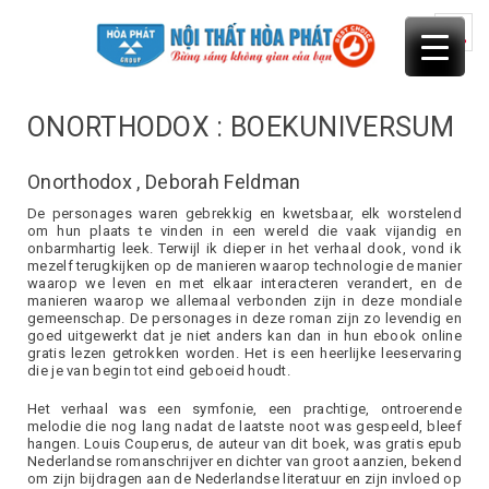
Skip
to
content
ONORTHODOX : BOEKUNIVERSUM
Onorthodox , Deborah Feldman
De personages waren gebrekkig en kwetsbaar, elk worstelend
om hun plaats te vinden in een wereld die vaak vijandig en
onbarmhartig leek. Terwijl ik dieper in het verhaal dook, vond ik
mezelf terugkijken op de manieren waarop technologie de manier
waarop we leven en met elkaar interacteren verandert, en de
manieren waarop we allemaal verbonden zijn in deze mondiale
gemeenschap. De personages in deze roman zijn zo levendig en
goed uitgewerkt dat je niet anders kan dan in hun ebook online
gratis lezen getrokken worden. Het is een heerlijke leeservaring
die je van begin tot eind geboeid houdt.
Het verhaal was een symfonie, een prachtige, ontroerende
melodie die nog lang nadat de laatste noot was gespeeld, bleef
hangen. Louis Couperus, de auteur van dit boek, was gratis epub
Nederlandse romanschrijver en dichter van groot aanzien, bekend
om zijn bijdragen aan de Nederlandse literatuur en zijn invloed op