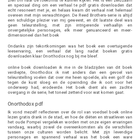
zien om naar de toekomst te kunnen kijken. Het is een zeldzaam
en speciaal ding om een verhaal te pdf gratis downloaden dat
echt resoneert met je, en helaas kwam dit verhaal niet helemaal
overeen met mijn verwachtingen. De Reed Brothers-serie is altijd
een schuldige plezier van mij geweest, en dit laatste deel was
geen teleurstelling, met zijn intrigerende verhaallijn en
onvergetelijke personages, elk meer genuanceerd en meer-
dimensioneel dan het boek
Ondanks zijn tekortkomingen was het boek een overtuigende
leeservaring, een verhaal dat lang nadat boeken gratis
downloaden klaar Onorthodox nog bij me bleef.
online boek downloaden ik me in de bladzijden van dit boek
verdiepte, Onorthodox ik niet anders dan een gevoel van
teleurstelling voelen dat over me heen spoelde, als een golf die
tegen de kust sloeg en de opwinding die ik ooit voor het
onderwerp had, erodeerde. Het boek dient als een zachte
overgang in de serie, het toneel zettend voor wat komen gaat.
Onorthodox pdf
Ik vond mezelf reflecteren over de rol van voedsel boek online
lezen gratis drank in de stad, en hoe de diëten en straatleven van
het oude Pompeï vergeleken worden met onze eigen ervaringen
vandaag, waarbij zowel de overeenkomsten als de verschillen
tussen onze culturen worden belicht. Met zijn levendige
personages en spannend verhaal was het boek een ware