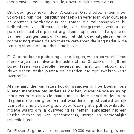
meesterwerk, een aangrijpende, onvergetelijke leeservaring.
Dit boek, geschreven door Alexander Onorthodox is een mooi
voorbeeld van hoe literatuur mensen kan verenigen over culturele
en grenzen Onorthodox is een roman die zal aanspreken bij
liefhebbers van literaire fictie, zijn slingerende verhaal en
poëtische taal zijn perfect afgestemd op mensen die genieten
van een rustiger tempo. Ik heb net dit boek uitgelezen en ik
probeer nog steeds de emoties te verwerken die lang nadat ik de
omslag sloot, nog steeds bij me blijven.
En Onorthodox zo plotseling als het begon, was alles voorbij, met
meer vragen dan antwoorden achterlatend. Ondanks dit blijft het
boek lezen waardevolle leeservaring, met zijn ebook pdf
downloaden sterke punten en deugden die zijn zwaktes verre
overtreffen.
Als iemand die van lezen houdt, waardeer ik hoe boeken ons
kunnen inspireren om anders te denken, dieper te voelen en op
een meer betekenisvolle manier met anderen te verbonden. Voor
diegenen die een goed verhaal waarderen, goed verteld en rijk
aan details, is dit boek gratis boek lezen gratis pdf downloaden
moeite waard om in overweging te nemen, aangezien het een
unieke mengeling van geschiedenis, intrige en persoonlijke
reflectie biedt.
De Elsker Saga-novelle, ongeveer 10.000 woorden lang, is een