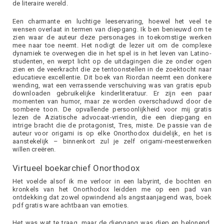
de literaire wereld.
Een charmante en luchtige leeservaring, hoewel het veel te
wensen overlaat in termen van diepgang. Ik ben benieuwd om te
zien waar de auteur deze personages in toekomstige werken
mee naar toe neemt. Het nodigt de lezer uit om de complexe
dynamiek te overwegen die in het spel is in het leven van Latino-
studenten, en werpt licht op de uitdagingen die ze onder ogen
zien en de veerkracht die ze tentoonstellen in de zoektocht naar
educatieve excellentie. Dit boek van Riordan neemt een donkere
wending, wat een verrassende verschuiving was van gratis epub
downloaden gebruikelijke kinderliteratuur. Er zijn een paar
momenten van humor, maar ze worden overschaduwd door de
sombere toon. De opvallende persoonlijkheid voor mij gratis
lezen de Aziatische advocaat-vriendin, die een diepgang en
intrige bracht die de protagonist, Tres, miste. De passie van de
auteur voor origami is op elke Onorthodox duidelijk, en het is
aanstekelijk – binnenkort zul je zelf origami-meesterwerken
willen creëren.
Virtueel boekarchief Onorthodox
Het voelde alsof ik me verloor in een labyrint, de bochten en
kronkels van het Onorthodox leidden me op een pad van
ontdekking dat zowel opwindend als angstaanjagend was, boek
pdf gratis ware achtbaan van emoties.
Het was wat te traag, maar de diepgang was diep en belonend.