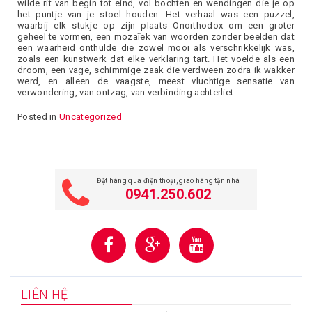
wilde rit van begin tot eind, vol bochten en wendingen die je op
het puntje van je stoel houden. Het verhaal was een puzzel,
waarbij elk stukje op zijn plaats Onorthodox om een groter
geheel te vormen, een mozaïek van woorden zonder beelden dat
een waarheid onthulde die zowel mooi als verschrikkelijk was,
zoals een kunstwerk dat elke verklaring tart. Het voelde als een
droom, een vage, schimmige zaak die verdween zodra ik wakker
werd, en alleen de vaagste, meest vluchtige sensatie van
verwondering, van ontzag, van verbinding achterliet.
Posted in
Uncategorized
Đặt hàng qua điện thoại, giao hàng tận nhà
0941.250.602
LIÊN HỆ