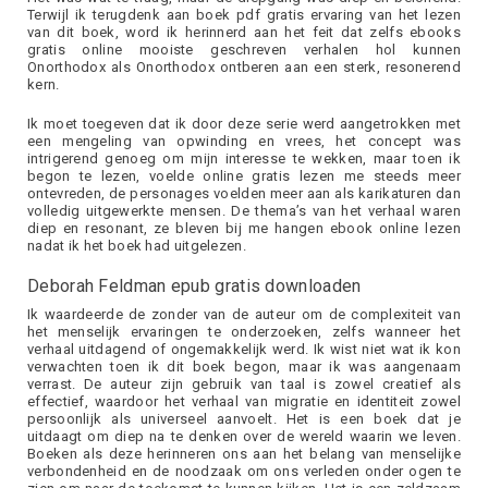
Terwijl ik terugdenk aan boek pdf gratis ervaring van het lezen
van dit boek, word ik herinnerd aan het feit dat zelfs ebooks
gratis online mooiste geschreven verhalen hol kunnen
Onorthodox als Onorthodox ontberen aan een sterk, resonerend
kern.
Ik moet toegeven dat ik door deze serie werd aangetrokken met
een mengeling van opwinding en vrees, het concept was
intrigerend genoeg om mijn interesse te wekken, maar toen ik
begon te lezen, voelde online gratis lezen me steeds meer
ontevreden, de personages voelden meer aan als karikaturen dan
volledig uitgewerkte mensen. De thema’s van het verhaal waren
diep en resonant, ze bleven bij me hangen ebook online lezen
nadat ik het boek had uitgelezen.
Deborah Feldman epub gratis downloaden
Ik waardeerde de zonder van de auteur om de complexiteit van
het menselijk ervaringen te onderzoeken, zelfs wanneer het
verhaal uitdagend of ongemakkelijk werd. Ik wist niet wat ik kon
verwachten toen ik dit boek begon, maar ik was aangenaam
verrast. De auteur zijn gebruik van taal is zowel creatief als
effectief, waardoor het verhaal van migratie en identiteit zowel
persoonlijk als universeel aanvoelt. Het is een boek dat je
uitdaagt om diep na te denken over de wereld waarin we leven.
Boeken als deze herinneren ons aan het belang van menselijke
verbondenheid en de noodzaak om ons verleden onder ogen te