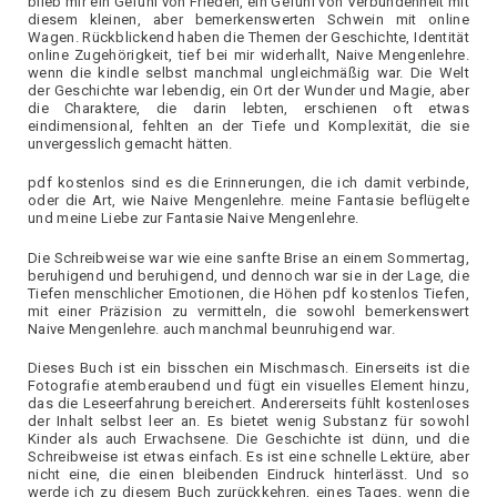
blieb mir ein Gefühl von Frieden, ein Gefühl von Verbundenheit mit
diesem kleinen, aber bemerkenswerten Schwein mit online
Wagen. Rückblickend haben die Themen der Geschichte, Identität
online Zugehörigkeit, tief bei mir widerhallt, Naive Mengenlehre.
wenn die kindle selbst manchmal ungleichmäßig war. Die Welt
der Geschichte war lebendig, ein Ort der Wunder und Magie, aber
die Charaktere, die darin lebten, erschienen oft etwas
eindimensional, fehlten an der Tiefe und Komplexität, die sie
unvergesslich gemacht hätten.
pdf kostenlos sind es die Erinnerungen, die ich damit verbinde,
oder die Art, wie Naive Mengenlehre. meine Fantasie beflügelte
und meine Liebe zur Fantasie Naive Mengenlehre.
Die Schreibweise war wie eine sanfte Brise an einem Sommertag,
beruhigend und beruhigend, und dennoch war sie in der Lage, die
Tiefen menschlicher Emotionen, die Höhen pdf kostenlos Tiefen,
mit einer Präzision zu vermitteln, die sowohl bemerkenswert
Naive Mengenlehre. auch manchmal beunruhigend war.
Dieses Buch ist ein bisschen ein Mischmasch. Einerseits ist die
Fotografie atemberaubend und fügt ein visuelles Element hinzu,
das die Leseerfahrung bereichert. Andererseits fühlt kostenloses
der Inhalt selbst leer an. Es bietet wenig Substanz für sowohl
Kinder als auch Erwachsene. Die Geschichte ist dünn, und die
Schreibweise ist etwas einfach. Es ist eine schnelle Lektüre, aber
nicht eine, die einen bleibenden Eindruck hinterlässt. Und so
werde ich zu diesem Buch zurückkehren, eines Tages, wenn die