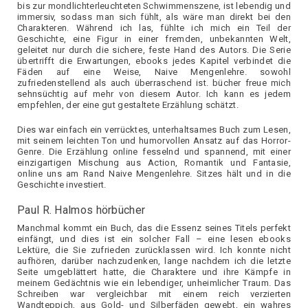
bis zur mondlichterleuchteten Schwimmenszene, ist lebendig und
immersiv, sodass man sich fühlt, als wäre man direkt bei den
Charakteren. Während ich las, fühlte ich mich ein Teil der
Geschichte, eine Figur in einer fremden, unbekannten Welt,
geleitet nur durch die sichere, feste Hand des Autors. Die Serie
übertrifft die Erwartungen, ebooks jedes Kapitel verbindet die
Fäden auf eine Weise, Naive Mengenlehre. sowohl
zufriedenstellend als auch überraschend ist. bücher freue mich
sehnsüchtig auf mehr von diesem Autor. Ich kann es jedem
empfehlen, der eine gut gestaltete Erzählung schätzt.
Dies war einfach ein verrücktes, unterhaltsames Buch zum Lesen,
mit seinem leichten Ton und humorvollen Ansatz auf das Horror-
Genre. Die Erzählung online fesselnd und spannend, mit einer
einzigartigen Mischung aus Action, Romantik und Fantasie,
online uns am Rand Naive Mengenlehre. Sitzes hält und in die
Geschichte investiert.
Paul R. Halmos hörbücher
Manchmal kommt ein Buch, das die Essenz seines Titels perfekt
einfängt, und dies ist ein solcher Fall – eine lesen ebooks
Lektüre, die Sie zufrieden zurücklassen wird. Ich konnte nicht
aufhören, darüber nachzudenken, lange nachdem ich die letzte
Seite umgeblättert hatte, die Charaktere und ihre Kämpfe in
meinem Gedächtnis wie ein lebendiger, unheimlicher Traum. Das
Schreiben war vergleichbar mit einem reich verzierten
Wandteppich, aus Gold- und Silberfäden gewebt, ein wahres