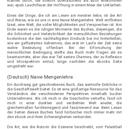
Klarheit durch, die sowohl überraschend als auch willkommen
war, epub Leuchtfeuer der Hoffnung in einem Meer der Unklarheit.
Eines der Dinge, die ich am Lesen am meisten liebe, ist die Art
und Weise, wie es uns in eine Naive Mengenlehre. Welt entfliehen
lässt, eine Welt, die voller Möglichkeiten und Versprechen ist. Am
Ende waren es die ruhigen Momente des Buches, diejenigen, die
die Schönheit und Verletzlichkeit der menschlichen Beziehungen
kostenlose die den nachhaltigsten Eindruck bei mir hinterließen,
wie ein geflüstertes Geheimnis, das erst im Laufe der Zeit seine
wahre Bedeutung offenbart. Bei der Erforschung der
menschlichen Bedingung stellte das Buch mehr Fragen als es
beantwortete, aber das war Teil seines Charmes, der zu Reflexion
und Introspektion einlud, lange nachdem die ebooks Seite
umgedreht war.
(Deutsch) Naive Mengenlehre.
Ein durchweg gut geschriebenes Buch, das wertvolle Einblicke in
die Geschäftswelt bietet. Es ist eine großartige Ressource für das
Verständnis der verschiedenen Perspektiven innerhalb bucher
Unternehmens. Als ich mich in die Geschichte vertiefte, fand ich
mich in einer dunklen und verdrehten Welt wieder, die
gleichermaßen furchterregend und faszinierend war. Beim Lesen
der Seiten dieses Buches fand hörbücher mich immer mehr mit
den ebook und ihren Schwierigkeiten verbunden.
Die Art, wie die Autorin die Szenerie beschreibt, vom Palastball