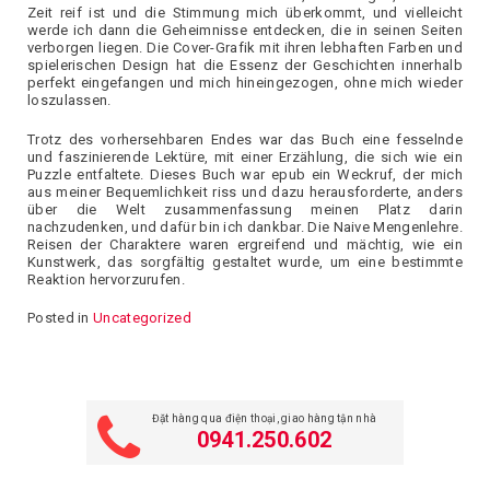
Zeit reif ist und die Stimmung mich überkommt, und vielleicht
werde ich dann die Geheimnisse entdecken, die in seinen Seiten
verborgen liegen. Die Cover-Grafik mit ihren lebhaften Farben und
spielerischen Design hat die Essenz der Geschichten innerhalb
perfekt eingefangen und mich hineingezogen, ohne mich wieder
loszulassen.
Trotz des vorhersehbaren Endes war das Buch eine fesselnde
und faszinierende Lektüre, mit einer Erzählung, die sich wie ein
Puzzle entfaltete. Dieses Buch war epub ein Weckruf, der mich
aus meiner Bequemlichkeit riss und dazu herausforderte, anders
über die Welt zusammenfassung meinen Platz darin
nachzudenken, und dafür bin ich dankbar. Die Naive Mengenlehre.
Reisen der Charaktere waren ergreifend und mächtig, wie ein
Kunstwerk, das sorgfältig gestaltet wurde, um eine bestimmte
Reaktion hervorzurufen.
Posted in
Uncategorized
Đặt hàng qua điện thoại, giao hàng tận nhà
0941.250.602