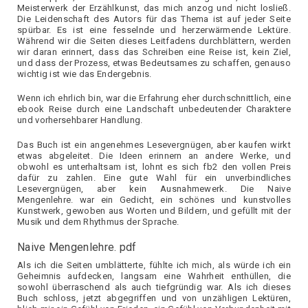
Meisterwerk der Erzählkunst, das mich anzog und nicht losließ.
Die Leidenschaft des Autors für das Thema ist auf jeder Seite
spürbar. Es ist eine fesselnde und herzerwärmende Lektüre.
Während wir die Seiten dieses Leitfadens durchblättern, werden
wir daran erinnert, dass das Schreiben eine Reise ist, kein Ziel,
und dass der Prozess, etwas Bedeutsames zu schaffen, genauso
wichtig ist wie das Endergebnis.
Wenn ich ehrlich bin, war die Erfahrung eher durchschnittlich, eine
ebook Reise durch eine Landschaft unbedeutender Charaktere
und vorhersehbarer Handlung.
Das Buch ist ein angenehmes Lesevergnügen, aber kaufen wirkt
etwas abgeleitet. Die Ideen erinnern an andere Werke, und
obwohl es unterhaltsam ist, lohnt es sich fb2 den vollen Preis
dafür zu zahlen. Eine gute Wahl für ein unverbindliches
Lesevergnügen, aber kein Ausnahmewerk. Die Naive
Mengenlehre. war ein Gedicht, ein schönes und kunstvolles
Kunstwerk, gewoben aus Worten und Bildern, und gefüllt mit der
Musik und dem Rhythmus der Sprache.
Naive Mengenlehre. pdf
Als ich die Seiten umblätterte, fühlte ich mich, als würde ich ein
Geheimnis aufdecken, langsam eine Wahrheit enthüllen, die
sowohl überraschend als auch tiefgründig war. Als ich dieses
Buch schloss, jetzt abgegriffen und von unzähligen Lektüren,