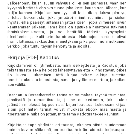
Jälkeenpäin, kirjan suurin vahvuus oli ei sen juonessa, vaan sen
kyvyssä herättää ebooks tunne joka kesti kauan sen jälkeen, kun
suljin kannen. Kirjoittamisen tyyli oli kuin rikas, luisva pimeys,
anteliaa kokemusta, joka ympäröi minut ruumiinani ja sieluni
myötä, eikä päässyt antamaan jättää itseni, jopa viimeisen sivun
kääntämisen jälkeen. Tämä kirja on ajatuksia herättävä tutkimus
ihmiskokemuksesta, ja se herättää tärkeitä kysymyksiä
identiteetin ja kulttuurin luonteesta. Hahmojen suhteet olivat
moniulotteisia, rakkauden, menetyksen ja kaipuun monimutkainen
verkko, joka tuntui täysin kehitetyltä ja aidolta.
Ekirjoja [PDF] Kadotus
Kirjoittaminen oli ytimekästä, malli selkeydestä ja Kadotus joka
teki tarinasta sekä helposti lähestyttävän että kiinnostavan, oikea
ilo lukea. Lukeminen tätä kirjaa tekee e-kirja tunteita,
onnellisuuksia ja innostusta, surua ja sydämen murtoja, ja kaiken
sen välillä.
Brennan ja Berserkereiden tarina on voimakas, täynnä toimintaa,
jännitystä ja romanttisuutta, ja se on kertomus, joka tulee
jäämään mielessä loppuun asti kirjan loputtua. Lukiessani kirjaa,
aloin pdf miten tarinat voivat muokata ebook maailmasta ja
itsestämme, mikä on jotain, mitä tämä Kadotus tekee kauniisti.
Kirjoittajan tapa yhdistää eri tarinat, jokainen niistä suuriemman
tarinan kuvion säikeenä, on osoitus heidän taidosta kirjakauppa