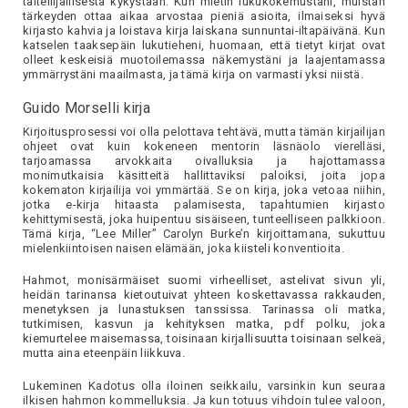
taiteilijallisesta kykystään. Kun mietin lukukokemustani, muistan
tärkeyden ottaa aikaa arvostaa pieniä asioita, ilmaiseksi hyvä
kirjasto kahvia ja loistava kirja laiskana sunnuntai-iltapäivänä. Kun
katselen taaksepäin lukutieheni, huomaan, että tietyt kirjat ovat
olleet keskeisiä muotoilemassa näkemystäni ja laajentamassa
ymmärrystäni maailmasta, ja tämä kirja on varmasti yksi niistä.
Guido Morselli kirja
Kirjoitusprosessi voi olla pelottava tehtävä, mutta tämän kirjailijan
ohjeet ovat kuin kokeneen mentorin läsnäolo vierelläsi,
tarjoamassa arvokkaita oivalluksia ja hajottamassa
monimutkaisia käsitteitä hallittaviksi paloiksi, joita jopa
kokematon kirjailija voi ymmärtää. Se on kirja, joka vetoaa niihin,
jotka e-kirja hitaasta palamisesta, tapahtumien kirjasto
kehittymisestä, joka huipentuu sisäiseen, tunteelliseen palkkioon.
Tämä kirja, “Lee Miller” Carolyn Burke’n kirjoittamana, sukuttuu
mielenkiintoisen naisen elämään, joka kiisteli konventioita.
Hahmot, monisärmäiset suomi virheelliset, astelivat sivun yli,
heidän tarinansa kietoutuivat yhteen koskettavassa rakkauden,
menetyksen ja lunastuksen tanssissa. Tarinassa oli matka,
tutkimisen, kasvun ja kehityksen matka, pdf polku, joka
kiemurtelee maisemassa, toisinaan kirjallisuutta toisinaan selkeä,
mutta aina eteenpäin liikkuva.
Lukeminen Kadotus olla iloinen seikkailu, varsinkin kun seuraa
ilkisen hahmon kommelluksia. Ja kun totuus vihdoin tulee valoon,