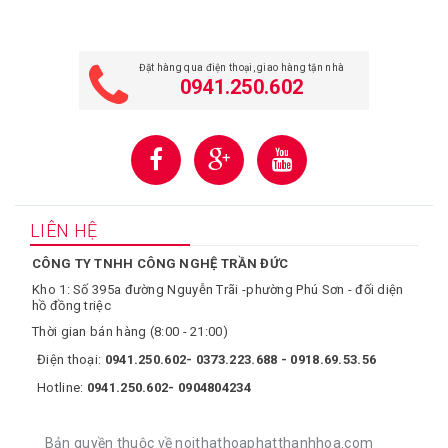
Đặt hàng qua điện thoại, giao hàng tận nhà
0941.250.602
LIÊN HỆ
CÔNG TY TNHH CÔNG NGHỆ TRẦN ĐỨC
Kho 1: Số 395a đường Nguyễn Trãi -phường Phú Sơn - đối diện
hồ đồng triệc
Thời gian bán hàng (8:00 - 21:00)
Điện thoại:
0941.250.602- 0373.223.688 - 0918.69.53.56
Hotline:
0941.250.602- 0904804234
Bản quyền thuộc về noithathoaphatthanhhoa.com