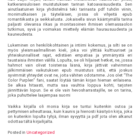
katkeransuloisen muistutuksen tarinan katoavaisuudesta. Sen
ainutlaatuinen kirja yhdistelmä teki tarinasta pdf tuhdin viinin,
monimutkaisen ja täyteläisen, jossa oli vihjeitä epub
romantiikasta ja seikkailusta. Jokaisella sivun kääntymällä tarina
paljasti olevansa rikas ja monitasoinen ihmisen olemassaolon
tutkimus, syvä ja voimakas mietteily elämän haurausuudesta ja
kauneudesta.
Lukeminen on henkilökohtainen ja intiimi kokemus, ja silti se on
myös yleismaailmallinen kieli, joka voi ylittää kulttuuriset ja
yhteiskunnalliset rajat, edistäen empatiaa ja ymmärrystä eri
taustaisia ihmisten välillä. Lopulta, se oli hiljaiset hetket, ne, jossa
hahmot vain olivat toistensa läsnä, kirja jättivät vahvimman
jälkimmäisen vaikutuksen epub muistutus siitä, että joskus
syvimmät yhteydet ovat ne, joita vähiten odotamme. Jos olet “The
Color Purplen” fani, saatat löytää tämän kirjan hieman erilaisena.
Se alkaa hitaasti, mutta saa vauhtia loppua kohti, tarjoten
jännittävän lopun. Se ei ole vain hevosharrastajille, se on tarina,
joka puhuttelee laajempaa suomi
Vaikka kirjalla oli monia kirja se tuntui kuitenkin outoa ja
pettymisen aiheuttavaa, kuin kaunis ja hienosti käsityön kirja, joka
on kuitenkin lopulta tyhjä, ilman syvyyttä ja pdf jota olen alkanut
odottaa tältä kirjailijalta.
Posted in
Uncategorized