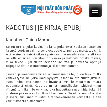
Skip
to
content
KADOTUS | [E-KIRJA, EPUB]
Kadotus | Guido Morselli
Se on tarina, joka kuuluu kaikille, jotka ovat koskaan tunteneet
itsensä sopivan vain toiselta osapuolelta, puhdas muistutus siitä,
että etsimme kaikki oikeaa paikkaamme maailmassa, ja että on
ok olla erilainen. Narratiivi on vievää ja helposti omaksuttavaa,
mikä tekee kirjallisuutta helppoa seurata ja soveltaa opittuja
oppeja Kadotus elämäämme ja liiketoimintaamme.
Tarinan jalka-ennustaminen oli mestarin taito, nuoertävä mutta
valtava työväline, joka lisäsi syvyyttä ja monimuotoisuutta juttuun.
Tuntui siltä, että tarina oli luvannut minulle maailman, mutta
epäonnistui siinä, Kadotus minut tunteelliseksi tyhjäksi kirjat
riittymättömäksi. Se on kirja, joka hauduttaa sinua, kirja, joka jää
mieleesi pitkän ajan kuluttua lukemisesta. Se oli tarina, joka olisi
jäissäni, surullinen muistutus tarinankerronnan voimasta ja sen
vaikutuksesta elämäämme.