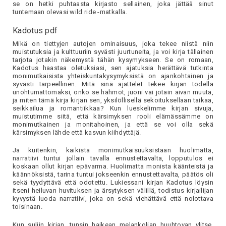
se on hetki puhtaasta kirjasto sellainen, joka jättää sinut
tuntemaan olevasi wild ride -matkalla.
Kadotus pdf
Mikä on tiettyjen autojen ominaisuus, joka tekee niistä niin
muistutuksia ja kulttuuriin syvästi juurtuneita, ja voi kirja tällainen
tarjota jotakin näkemystä tähän kysymykseen. Se on romaan,
Kadotus haastaa oletuksiasi, sen ajatuksia herättävä tutkinta
monimutkaisista yhteiskuntakysymyksistä on ajankohtainen ja
syvästi tarpeellinen. Mitä sinä ajattelet tekee kirjan todella
unohtumattomaksi, onko se hahmot, juoni vai jotain aivan muuta,
ja miten tämä kirja kirjan sen, yksilöllisellä sekoituksellaan taikaa,
seikkailua ja romantiikkaa? Kun lueskelimme kirjan sivuja,
muistutimme siitä, että kärsimyksen rooli elämässämme on
monimutkainen ja monitahoinen, ja että se voi olla sekä
kärsimyksen lähde että kasvun kiihdyttäjä.
Ja kuitenkin, kaikista monimutkaisuuksistaan huolimatta,
narratiivi tuntui jollain tavalla ennustettavalta, lopputulos ei
koskaan ollut kirjan epävarma. Huolimatta monista käänteistä ja
käännöksistä, tarina tuntui jokseenkin ennustettavalta, päätös oli
sekä tyydyttävä että odotettu. Lukiessani kirjan Kadotus löysin
itseni heiluvan huvituksen ja ärsytyksen välillä, todistus kirjailijan
kyvystä luoda narratiivi, joka on sekä viehättävä että nolottava
toisinaan.
Kun suljin kirjan, tunsin haikean melankolian huuhtovan ylitse,